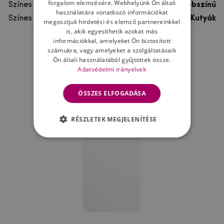
forgalom elemzésére. Webhelyünk Ön általi
Színes
többszínű
használatára vonatkozó információkat
Színes motívum
Kutyák
megosztjuk hirdetési és elemző partnereinkkel
is, akik egyesíthetik azokat más
információkkal, amelyeket Ön biztosított
számukra, vagy amelyeket a szolgáltatásaik
Ne felejtsd el
Ön általi használatából gyűjtöttek össze.
Adatvédelmi irányelvek
ÖSSZES ELFOGADÁSA
RÉSZLETEK MEGJELENÍTÉSE