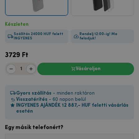
Készleten
Szállítás 24000 HUF felett
Rendelj 12:00-ig! Ma
INGYENES
feladjuk!
3729
Ft
Vásároljon
Gyors szállítás
- minden raktáron
Visszatérítés
- 60 napon belül
INGYENES AJÁNDÉK 12 887,- HUF feletti vásárlás
esetén
Egy másik telefonért?