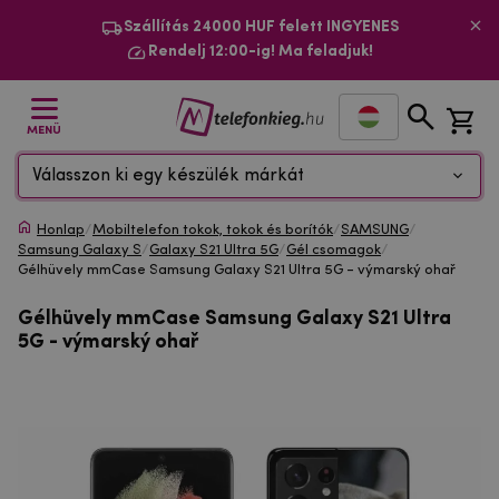
Szállítás 24000 HUF felett INGYENES
Rendelj 12:00-ig! Ma feladjuk!
MENÜ
Válasszon ki egy készülék márkát
Honlap
/
Mobiltelefon tokok, tokok és borítók
/
SAMSUNG
/
Samsung Galaxy S
/
Galaxy S21 Ultra 5G
/
Gél csomagok
/
Gélhüvely mmCase Samsung Galaxy S21 Ultra 5G - výmarský ohař
Gélhüvely mmCase Samsung Galaxy S21 Ultra
5G - výmarský ohař