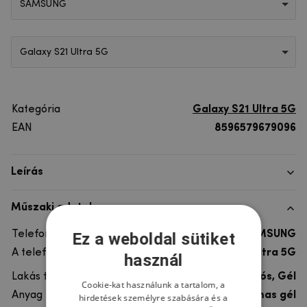
SAMSUNG
Galaxy S21 Ultra 5G
Kategória
Galaxy S21 Ultra 5G
EAN
8596579679096
Leírás
Műszaki adatok
Telefon márka
SAMSUNG
Ez a weboldal sütiket
A telefonmodellhez
Galaxy S21 Ultra 5G
használ
Lakás típusa
Ultra tartós, Gél
Cookie-kat használunk a tartalom, a
Anyag
rugalmas gél
hirdetések személyre szabására és a