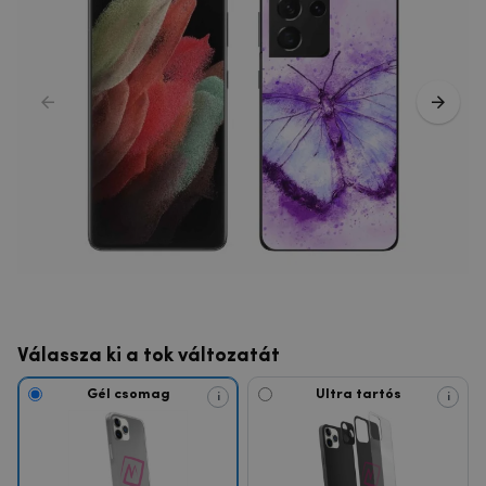
Válassza ki a tok változatát
Gél csomag
Ultra tartós
i
i