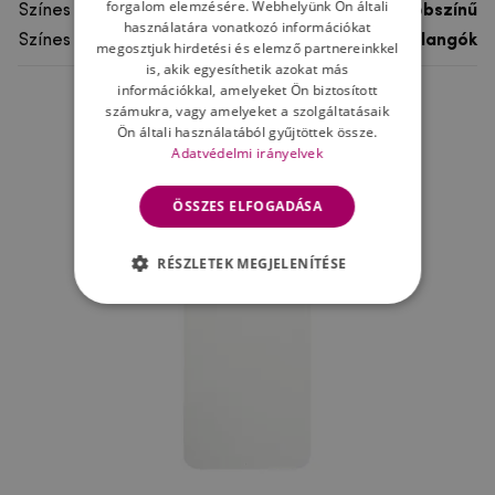
forgalom elemzésére. Webhelyünk Ön általi
Színes
többszínű
használatára vonatkozó információkat
Színes motívum
Pillangók
megosztjuk hirdetési és elemző partnereinkkel
is, akik egyesíthetik azokat más
információkkal, amelyeket Ön biztosított
számukra, vagy amelyeket a szolgáltatásaik
Ne felejtsd el
Ön általi használatából gyűjtöttek össze.
Adatvédelmi irányelvek
ÖSSZES ELFOGADÁSA
RÉSZLETEK MEGJELENÍTÉSE