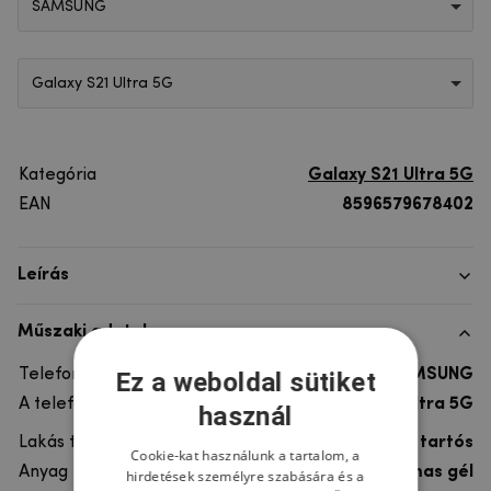
SAMSUNG
Galaxy S21 Ultra 5G
Kategória
Galaxy S21 Ultra 5G
EAN
8596579678402
Leírás
Műszaki adatok
Telefon márka
SAMSUNG
Ez a weboldal sütiket
A telefonmodellhez
Galaxy S21 Ultra 5G
használ
Lakás típusa
Gél, Ultra tartós
Cookie-kat használunk a tartalom, a
Anyag
rugalmas gél
hirdetések személyre szabására és a