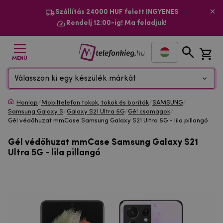
Szállítás 24000 HUF felett INGYENES
Rendelj 12:00-ig! Ma feladjuk!
MENÜ
Válasszon ki egy készülék márkát
Honlap
/
Mobiltelefon tokok, tokok és borítók
/
SAMSUNG
/
Samsung Galaxy S
/
Galaxy S21 Ultra 5G
/
Gél csomagok
/
Gél védőhuzat mmCase Samsung Galaxy S21 Ultra 5G - lila pillangó
Gél védőhuzat mmCase Samsung Galaxy S21
Ultra 5G - lila pillangó