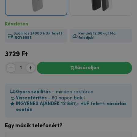
Készleten
Szállítás 24000 HUF felett
Rendelj 12:00-ig! Ma
INGYENES
feladjuk!
3729
Ft
Vásároljon
Gyors szállítás
- minden raktáron
Visszatérítés
- 60 napon belül
INGYENES AJÁNDÉK 12 887,- HUF feletti vásárlás
esetén
Egy másik telefonért?