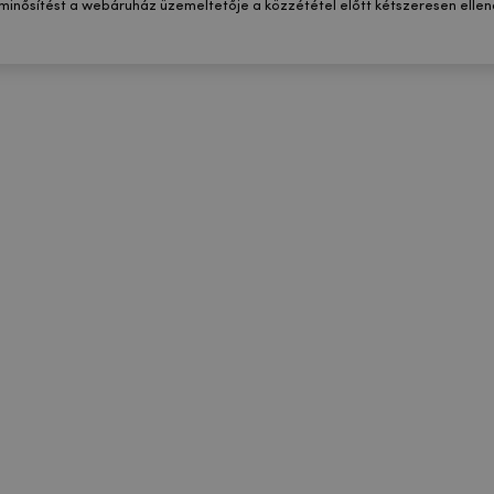
 minősítést a webáruház üzemeltetője a közzététel előtt kétszeresen ellenő