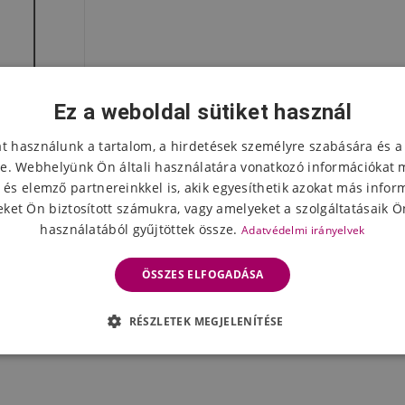
Ez a weboldal sütiket használ
at használunk a tartalom, a hirdetések személyre szabására és a
e. Webhelyünk Ön általi használatára vonatkozó információkat 
 és elemző partnereinkkel is, akik egyesíthetik azokat más infor
ket Ön biztosított számukra, vagy amelyeket a szolgáltatásaik Ön
használatából gyűjtöttek össze.
Adatvédelmi irányelvek
yős edzett
rt (2021)
ÖSSZES ELFOGADÁSA
leten
RÉSZLETEK MEGJELENÍTÉSE