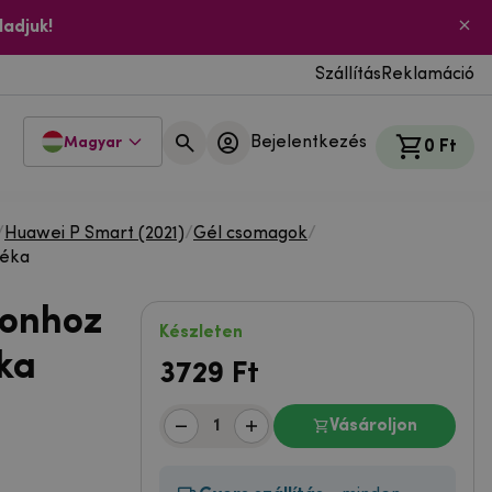
ladjuk!
Szállítás
Reklamáció
Bejelentkezés
Magyar
0 Ft
/
Huawei P Smart (2021)
/
Gél csomagok
/
béka
fonhoz
Készleten
ka
3729
Ft
Vásároljon