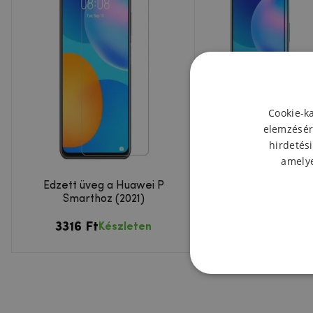
Cookie-k
elemzésér
hirdetési
amelye
Edzett üveg a Huawei P
Mofi teljes képern
Smarthoz (2021)
üveg Huawei P Sma
számára
3316 Ft
4503 Ft
Készleten
Kész