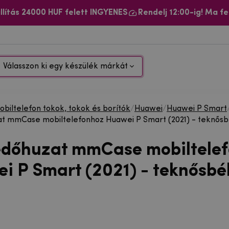
llítás 24000 HUF felett INGYENES
Rendelj 12:00-ig! Ma fe
Válasszon ki egy készülék márkát
biltelefon tokok, tokok és borítók
/
Huawei
/
Huawei P Smart
at mmCase mobiltelefonhoz Huawei P Smart (2021) - teknős
édőhuzat mmCase mobiltele
i P Smart (2021) - teknősbé