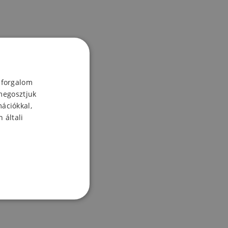
 forgalom
megosztjuk
mációkkal,
 általi