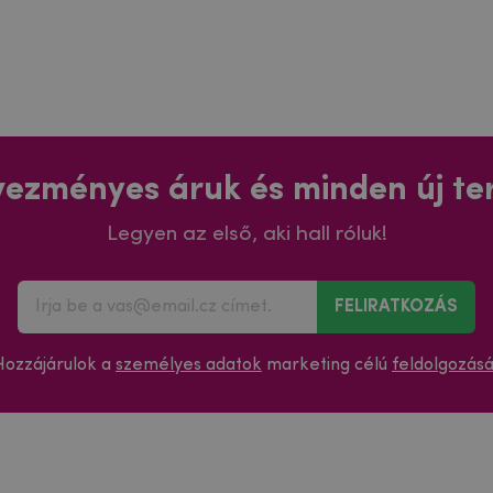
ezményes áruk és minden új t
Legyen az első, aki hall róluk!
FELIRATKOZÁS
Hozzájárulok a
személyes adatok
marketing célú
feldolgozás