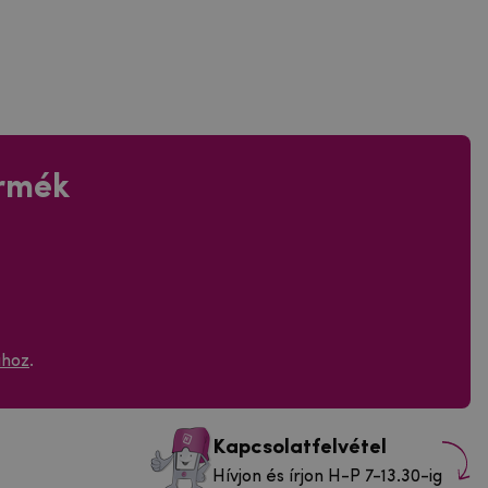
ermék
ához
.
Kapcsolatfelvétel
Hívjon és írjon H-P 7-13.30-ig