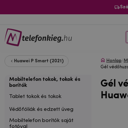
Szá
Honlap
/
Mo
Huawei P Smart (2021)
Gél védőhuz
Mobiltelefon tokok, tokok és
Gél v
borítók
Huawe
Tablet tokok és tokok
Védőfóliák és edzett üveg
Mobiltelefon borítók saját
fotóval