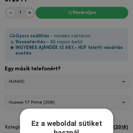
Vásároljon
Gyors szállítás
- minden raktáron
Visszatérítés
- 60 napon belül
INGYENES AJÁNDÉK 12 887,- HUF feletti vásárlás
esetén
Egy másik telefonért?
HUAWEI
Huawei Y7 Prime (2018)
Ez a weboldal sütiket
Kategória
Huawei Y7 Prime (2018)
használ