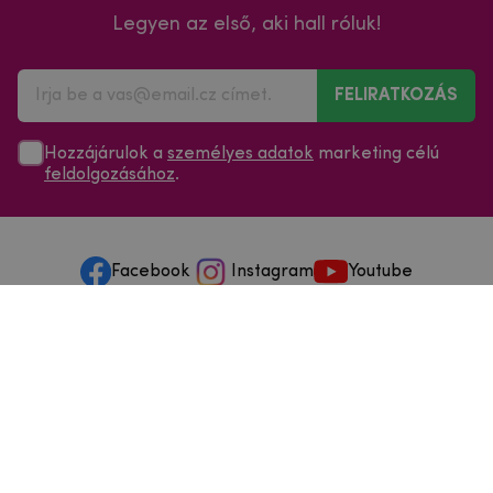
Legyen az első, aki hall róluk!
FELIRATKOZÁS
Hozzájárulok a
személyes adatok
marketing célú
feldolgozásához
.
Facebook
Instagram
Youtube
Minden a vásárlásról
Szolgáltatások és szervizelés
Szerzői jog © 2025
mpouzdra.hu