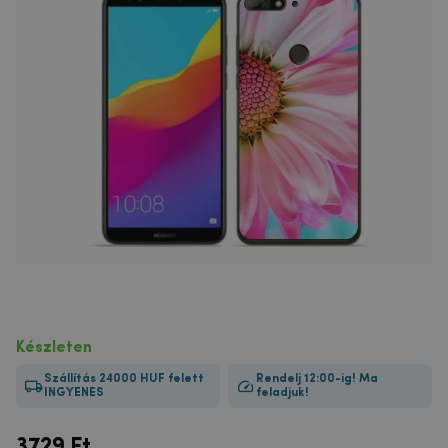
Készleten
Szállítás 24000 HUF felett
Rendelj 12:00-ig! Ma
INGYENES
feladjuk!
3729
Ft