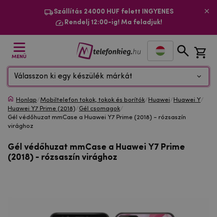
Szállítás 24000 HUF felett INGYENES
Rendelj 12:00-ig! Ma feladjuk!
MENÜ
Válasszon ki egy készülék márkát
Honlap
/
Mobiltelefon tokok, tokok és borítók
/
Huawei
/
Huawei Y
/
Huawei Y7 Prime (2018)
/
Gél csomagok
/
Gél védőhuzat mmCase a Huawei Y7 Prime (2018) - rózsaszín
virághoz
Gél védőhuzat mmCase a Huawei Y7 Prime
(2018) - rózsaszín virághoz