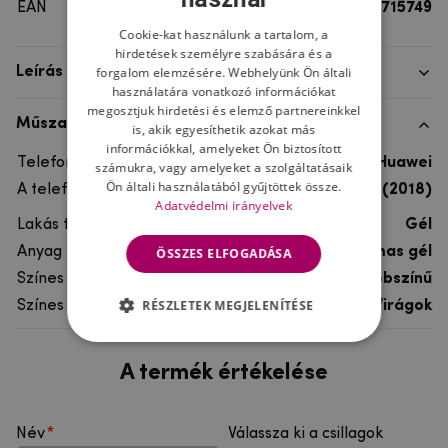
EAN
8596579715749
Cookie-kat használunk a tartalom, a
hirdetések személyre szabására és a
forgalom elemzésére. Webhelyünk Ön általi
Leírás
használatára vonatkozó információkat
megosztjuk hirdetési és elemző partnereinkkel
Műszaki adatok
is, akik egyesíthetik azokat más
információkkal, amelyeket Ön biztosított
Telefon márka
Huawei
számukra, vagy amelyeket a szolgáltatásaik
Ön általi használatából gyűjtöttek össze.
A telefonmodellhez
Huawei Y7 Prime (2018)
Adatvédelmi irányelvek
Lakás típusa
Gél
Anyag
rugalmas gél
ÖSSZES ELFOGADÁSA
Színes
többszínű
RÉSZLETEK MEGJELENÍTÉSE
Színes motívum
Virágok
A termék értékelése
Név
Válassza ki a csillagok