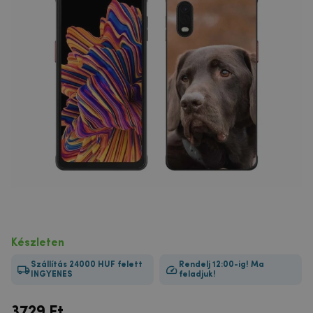
Készleten
Szállítás 24000 HUF felett
Rendelj 12:00-ig! Ma
INGYENES
feladjuk!
3729
Ft