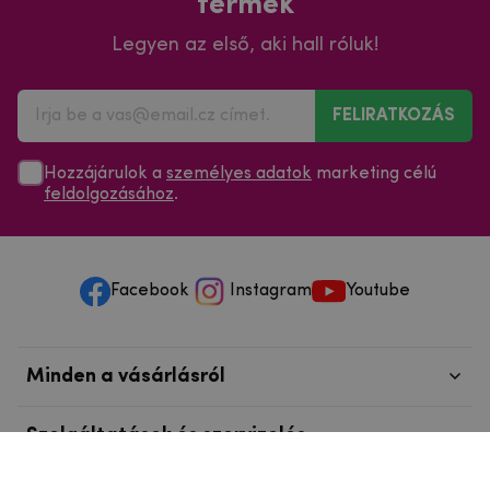
termék
Legyen az első, aki hall róluk!
FELIRATKOZÁS
Hozzájárulok a
személyes adatok
marketing célú
feldolgozásához
.
Facebook
Instagram
Youtube
Minden a vásárlásról
Szolgáltatások és szervizelés
Szerzői jog © 2025
mpouzdra.hu