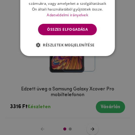
számukra, vagy amelyeket a szolgáltatásaik
Ön általi használatából gyűjtöttek össze.
Adatvédelmi irányelvek
ÖSSZES ELFOGADÁSA
RÉSZLETEK MEGJELENÍTÉSE
Edzett üveg a Samsung Galaxy Xcover Pro
mobiltelefonon
3316 Ft
Készleten
Vásárlás