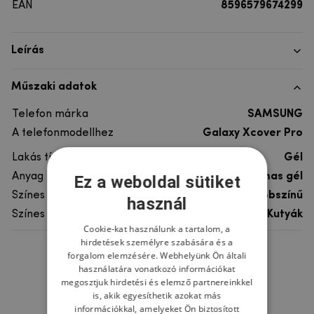
EAN
8596579674299
Leírás
Műszaki adatok
Telefon márka
SAMSUNG
A telefonmodellhez
Galaxy Xcover Pro
Lakás típusa
Gél
Anyag
rugalmas gél
Ez a weboldal sütiket
Színes
többszínű
használ
Színes motívum
Kutyák
Cookie-kat használunk a tartalom, a
hirdetések személyre szabására és a
forgalom elemzésére. Webhelyünk Ön általi
Ne felejtsd el
használatára vonatkozó információkat
megosztjuk hirdetési és elemző partnereinkkel
is, akik egyesíthetik azokat más
információkkal, amelyeket Ön biztosított