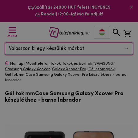
Szállítás 24000 HUF felett INGYENES
Rendelj 12:00-ig! Ma feladjuk!
MENÜ
Válasszon ki egy készülék márkát
Honlap
/
Mobiltelefon tokok, tokok és borítók
/
SAMSUNG
/
Samsung Galaxy Xcover
/
Galaxy Xcover Pro
/
Gél csomagok
/
Gél tok mmCase Samsung Galaxy Xcover Pro készülékhez - barna
labrador
Gél tok mmCase Samsung Galaxy Xcover Pro
készülékhez - barna labrador