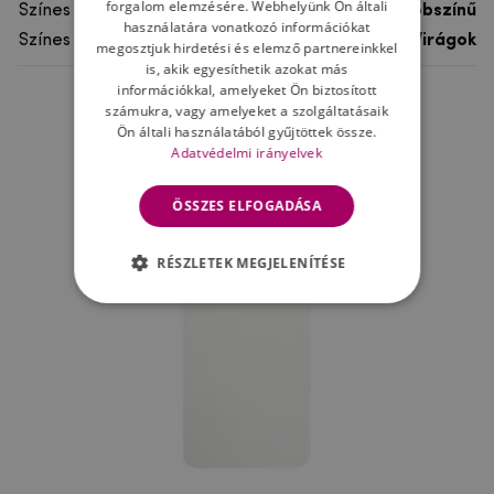
forgalom elemzésére. Webhelyünk Ön általi
Színes
többszínű
használatára vonatkozó információkat
Színes motívum
Virágok
megosztjuk hirdetési és elemző partnereinkkel
is, akik egyesíthetik azokat más
információkkal, amelyeket Ön biztosított
számukra, vagy amelyeket a szolgáltatásaik
Ne felejtsd el
Ön általi használatából gyűjtöttek össze.
Adatvédelmi irányelvek
ÖSSZES ELFOGADÁSA
RÉSZLETEK MEGJELENÍTÉSE