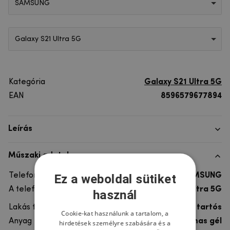
SAMSUNG
Galaxy S21 Ultra 5G
Kategória
Galaxy S21 Ultra 5G
EAN
8596579677894
Leírás
Műszaki adatok
Telefon márka
SAMSUNG
Ez a weboldal sütiket
A telefonmodellhez
Galaxy S21 Ultra 5G
használ
Lakás típusa
Gél, Ultra tartós
Cookie-kat használunk a tartalom, a
Anyag
rugalmas gél
hirdetések személyre szabására és a