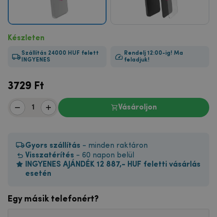
Készleten
Szállítás 24000 HUF felett
Rendelj 12:00-ig! Ma
INGYENES
feladjuk!
3729
Ft
Vásároljon
Gyors szállítás
- minden raktáron
Visszatérítés
- 60 napon belül
INGYENES AJÁNDÉK 12 887,- HUF feletti vásárlás
esetén
Egy másik telefonért?