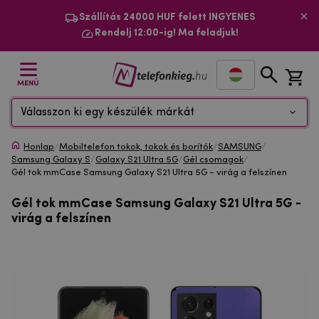
Szállítás 24000 HUF felett INGYENES
Rendelj 12:00-ig! Ma feladjuk!
MENÜ
Válasszon ki egy készülék márkát
Honlap
/
Mobiltelefon tokok, tokok és borítók
/
SAMSUNG
/
Samsung Galaxy S
/
Galaxy S21 Ultra 5G
/
Gél csomagok
/
Gél tok mmCase Samsung Galaxy S21 Ultra 5G - virág a felszínen
Gél tok mmCase Samsung Galaxy S21 Ultra 5G -
virág a felszínen