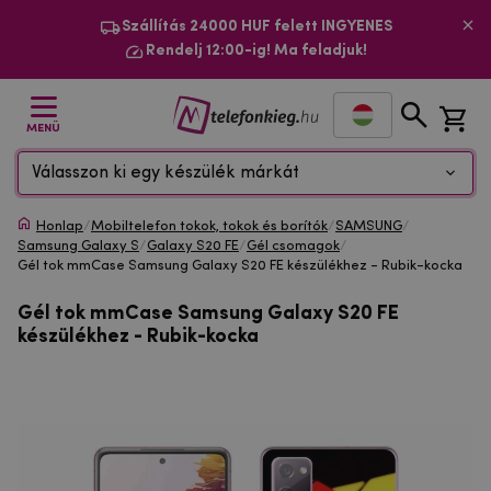
Szállítás 24000 HUF felett INGYENES
Rendelj 12:00-ig! Ma feladjuk!
MENÜ
Válasszon ki egy készülék márkát
Honlap
/
Mobiltelefon tokok, tokok és borítók
/
SAMSUNG
/
Samsung Galaxy S
/
Galaxy S20 FE
/
Gél csomagok
/
Gél tok mmCase Samsung Galaxy S20 FE készülékhez - Rubik-kocka
Gél tok mmCase Samsung Galaxy S20 FE
készülékhez - Rubik-kocka