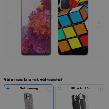
Válassza ki a tok változatát
Gél csomag
Ultra tartós
i
i