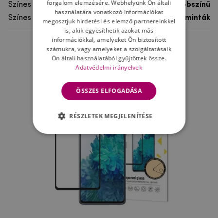
forgalom elemzésére. Webhelyünk Ön általi
Színes
többszínű
használatára vonatkozó információkat
Színes motívum
Egyéb minták
megosztjuk hirdetési és elemző partnereinkkel
is, akik egyesíthetik azokat más
információkkal, amelyeket Ön biztosított
számukra, vagy amelyeket a szolgáltatásaik
Ne felejtsd el
Ön általi használatából gyűjtöttek össze.
Adatvédelmi irányelvek
ÖSSZES ELFOGADÁSA
RÉSZLETEK MEGJELENÍTÉSE