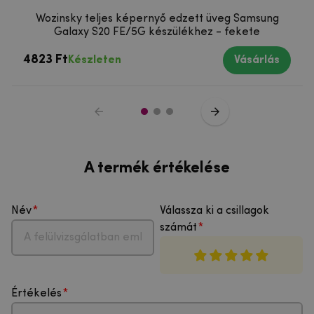
Wozinsky teljes képernyő edzett üveg Samsung
Galaxy S20 FE/5G készülékhez - fekete
4823 Ft
Készleten
Vásárlás
A termék értékelése
Név
Válassza ki a csillagok
számát
Értékelés