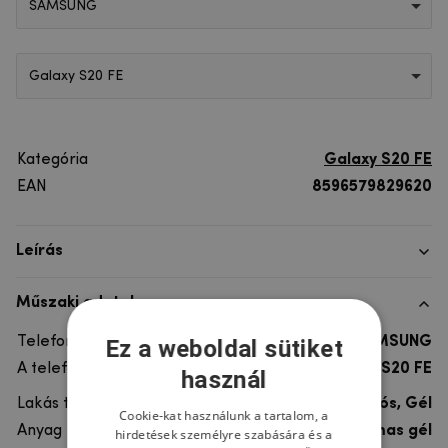
SAMSUNG
Galaxy S20 FE
Kategória
Galaxy S20 FE
EAN
8596579829620
Leírás
Műszaki adatok
Telefon márka
SAMSUNG
Ez a weboldal sütiket
A telefonmodellhez
Galaxy S20 FE
használ
Lakás típusa
Ultra tartós, Gél
Cookie-kat használunk a tartalom, a
Anyag
rugalmas gél
hirdetések személyre szabására és a