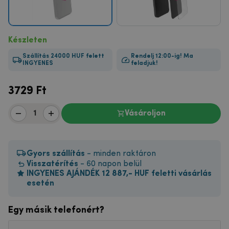
Készleten
Szállítás 24000 HUF felett
Rendelj 12:00-ig! Ma
INGYENES
feladjuk!
3729
Ft
Vásároljon
Gyors szállítás
- minden raktáron
Visszatérítés
- 60 napon belül
INGYENES AJÁNDÉK 12 887,- HUF feletti vásárlás
esetén
Egy másik telefonért?