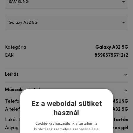
SAMSUNG
Galaxy A32 5G
Kategória
Galaxy A32 5G
EAN
8596579671212
Leírás
Műszaki adatok
Telefon márka
SAMSUNG
Ez a weboldal sütiket
A telefonmodellhez
Galaxy A32 5G
használ
Lakás típusa
Gél, Ultra tartós
Cookie-kat használunk a tartalom, a
Anyag
rugalmas gél
hirdetések személyre szabására és a