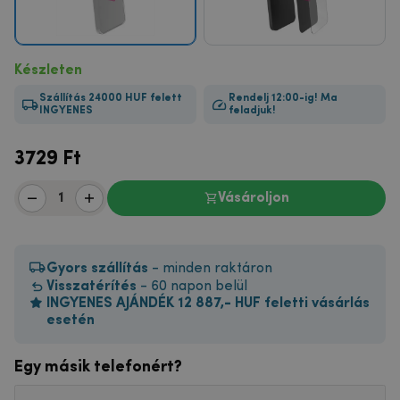
Készleten
Szállítás 24000 HUF felett
Rendelj 12:00-ig! Ma
INGYENES
feladjuk!
3729
Ft
Vásároljon
Gyors szállítás
- minden raktáron
Visszatérítés
- 60 napon belül
INGYENES AJÁNDÉK 12 887,- HUF feletti vásárlás
esetén
Egy másik telefonért?