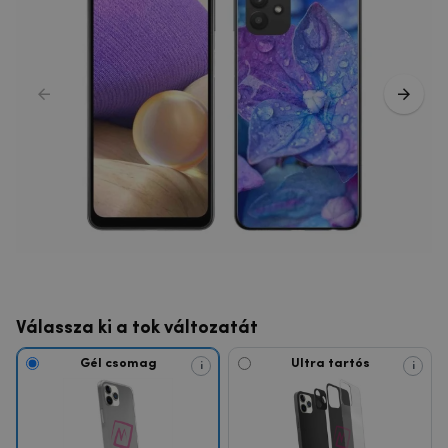
Válassza ki a tok változatát
Gél csomag
Ultra tartós
i
i