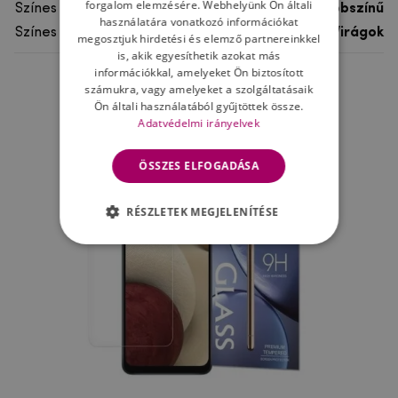
forgalom elemzésére. Webhelyünk Ön általi
Színes
többszínű
használatára vonatkozó információkat
Színes motívum
Virágok
megosztjuk hirdetési és elemző partnereinkkel
is, akik egyesíthetik azokat más
információkkal, amelyeket Ön biztosított
számukra, vagy amelyeket a szolgáltatásaik
Ne felejtsd el
Ön általi használatából gyűjtöttek össze.
Adatvédelmi irányelvek
ÖSSZES ELFOGADÁSA
RÉSZLETEK MEGJELENÍTÉSE