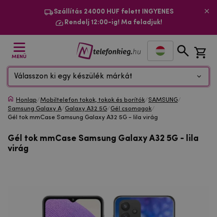
Szállítás 24000 HUF felett INGYENES
Rendelj 12:00-ig! Ma feladjuk!
MENÜ
Válasszon ki egy készülék márkát
Honlap
/
Mobiltelefon tokok, tokok és borítók
/
SAMSUNG
/
Samsung Galaxy A
/
Galaxy A32 5G
/
Gél csomagok
/
Gél tok mmCase Samsung Galaxy A32 5G - lila virág
Gél tok mmCase Samsung Galaxy A32 5G - lila
virág