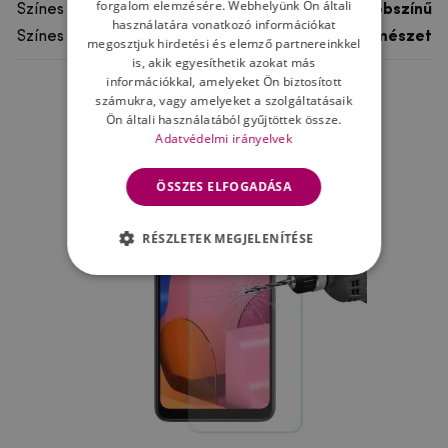
forgalom elemzésére. Webhelyünk Ön általi
Színes
többszínű
használatára vonatkozó információkat
Színes motívum
Természet
megosztjuk hirdetési és elemző partnereinkkel
is, akik egyesíthetik azokat más
információkkal, amelyeket Ön biztosított
számukra, vagy amelyeket a szolgáltatásaik
Ne felejtsd el
Ön általi használatából gyűjtöttek össze.
Adatvédelmi irányelvek
ÖSSZES ELFOGADÁSA
RÉSZLETEK MEGJELENÍTÉSE