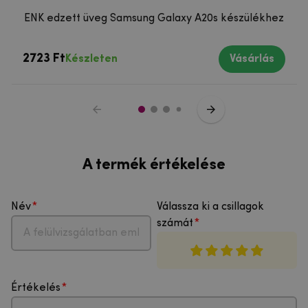
ENK edzett üveg Samsung Galaxy A20s készülékhez
2723 Ft
Készleten
Vásárlás
A termék értékelése
Név
Válassza ki a csillagok
számát
Értékelés