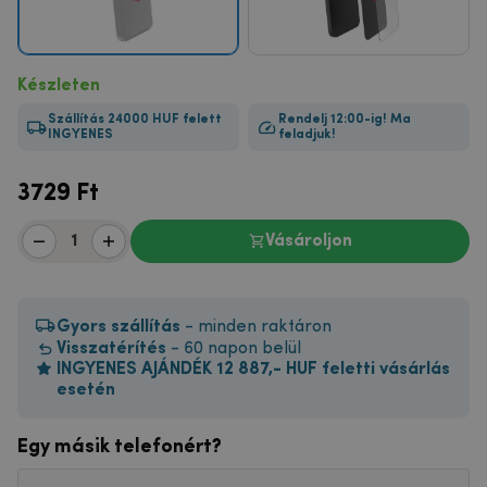
Készleten
Szállítás 24000 HUF felett
Rendelj 12:00-ig! Ma
INGYENES
feladjuk!
3729
Ft
Vásároljon
Gyors szállítás
- minden raktáron
Visszatérítés
- 60 napon belül
INGYENES AJÁNDÉK 12 887,- HUF feletti vásárlás
esetén
Egy másik telefonért?