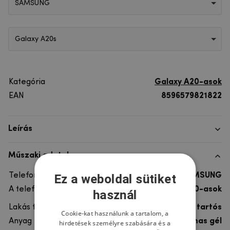
SAMSUNG
Galaxy A20s
Kategória
Galaxy A20-asok
EAN
8596579821822
Leírás
Műszaki adatok
Telefon márka
SAMSUNG
Ez a weboldal sütiket
A telefonmodellhez
Galaxy A20-asok
használ
Lakás típusa
Gél, Ultra tartós
Cookie-kat használunk a tartalom, a
Anyag
rugalmas gél
hirdetések személyre szabására és a