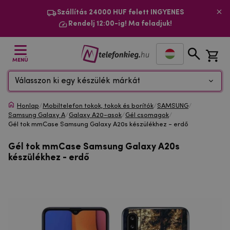
Szállítás 24000 HUF felett INGYENES
Rendelj 12:00-ig! Ma feladjuk!
MENÜ
Válasszon ki egy készülék márkát
Honlap
/
Mobiltelefon tokok, tokok és borítók
/
SAMSUNG
/
Samsung Galaxy A
/
Galaxy A20-asok
/
Gél csomagok
/
Gél tok mmCase Samsung Galaxy A20s készülékhez - erdő
Gél tok mmCase Samsung Galaxy A20s
készülékhez - erdő