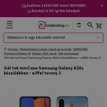
Szállítás 24000 HUF felett INGYENES
Rendelj 12:00-ig! Ma feladjuk!
MENÜ
Válasszon ki egy készülék márkát
Honlap
/
Mobiltelefon tokok, tokok és borítók
/
SAMSUNG
/
Samsung Galaxy A
/
Galaxy A20-asok
/
Gél csomagok
/
Gél tok mmCase Samsung Galaxy A20s készülékhez - eiffel torony 3
Gél tok mmCase Samsung Galaxy A20s
készülékhez - eiffel torony 3