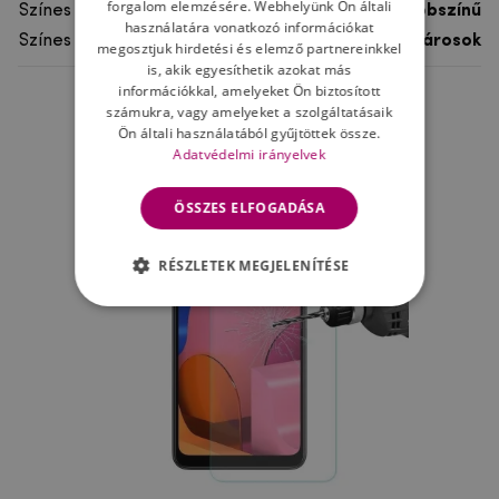
forgalom elemzésére. Webhelyünk Ön általi
Színes
többszínű
használatára vonatkozó információkat
Színes motívum
Városok
megosztjuk hirdetési és elemző partnereinkkel
is, akik egyesíthetik azokat más
információkkal, amelyeket Ön biztosított
számukra, vagy amelyeket a szolgáltatásaik
Ne felejtsd el
Ön általi használatából gyűjtöttek össze.
Adatvédelmi irányelvek
ÖSSZES ELFOGADÁSA
RÉSZLETEK MEGJELENÍTÉSE