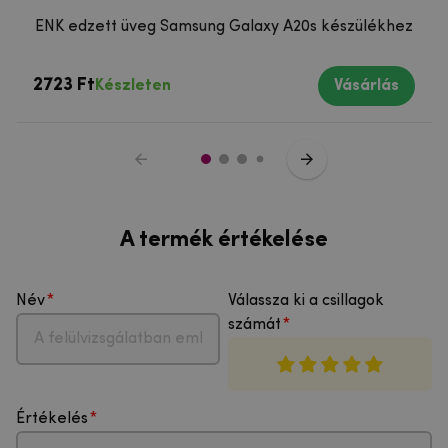
ENK edzett üveg Samsung Galaxy A20s készülékhez
2723 Ft
Készleten
Vásárlás
A termék értékelése
Név
Válassza ki a csillagok
számát
Értékelés