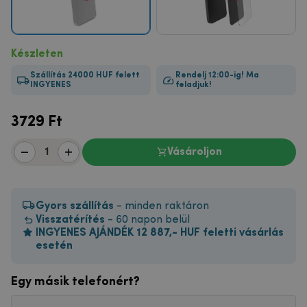
Készleten
Szállítás 24000 HUF felett
Rendelj 12:00-ig! Ma
INGYENES
feladjuk!
3729
Ft
Vásároljon
Gyors szállítás
- minden raktáron
Visszatérítés
- 60 napon belül
INGYENES AJÁNDÉK 12 887,- HUF feletti vásárlás
esetén
Egy másik telefonért?