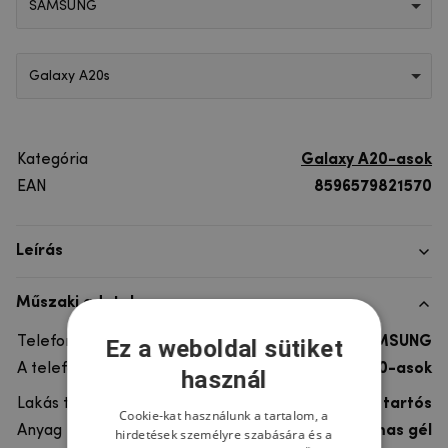
SAMSUNG
Galaxy A20s
Kategória
Galaxy A20-asok
EAN
8596579821570
Leírás
Műszaki adatok
Telefon márka
SAMSUNG
Ez a weboldal sütiket
A telefonmodellhez
Galaxy A20-asok
használ
Lakás típusa
Gél, Ultra tartós
Cookie-kat használunk a tartalom, a
Anyag
rugalmas gél
hirdetések személyre szabására és a