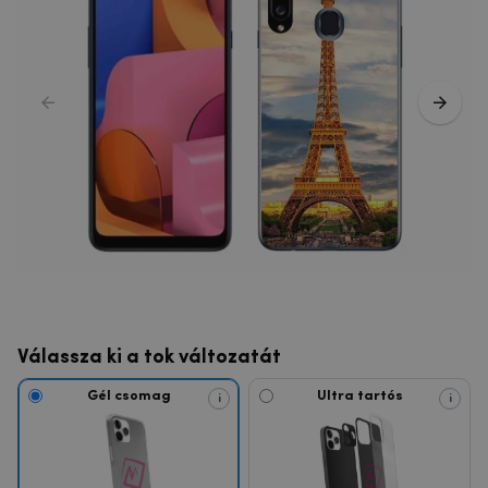
Válassza ki a tok változatát
Gél csomag
Ultra tartós
i
i