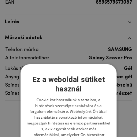
EAN
8596579673087
Leírás
Műszaki adatok
Telefon márka
SAMSUNG
A telefonmodellhez
Galaxy Xcover Pro
Lakás típusa
Gél
Anyag
rugalmas gél
Ez a weboldal sütiket
Színes
többszínű
használ
Színes motívum
Természet
Cookie-kat használunk a tartalom, a
hirdetések személyre szabására és a
forgalom elemzésére. Webhelyünk Ön általi
Ne felejtsd el
használatára vonatkozó információkat
megosztjuk hirdetési és elemző partnereinkkel
is, akik egyesíthetik azokat más
információkkal, amelyeket Ön biztosított