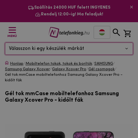
Szállítás 24000 HUF felett INGYENES
Rendelj 12:00-ig! Ma feladjuk!
MENÜ
Válasszon ki egy készülék márkát
Honlap
/
Mobiltelefon tokok, tokok és borítók
/
SAMSUNG
/
Samsung Galaxy Xcover
/
Galaxy Xcover Pro
/
Gél csomagok
/
Gél tok mmCase mobiltelefonhoz Samsung Galaxy Xcover Pro -
kidőlt fák
Gél tok mmCase mobiltelefonhoz Samsung
Galaxy Xcover Pro - kidőlt fák