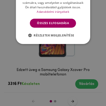
számukra, vagy amelyeket a szolgáltatásaik
Ön általi használatából gyűjtöttek össze.
Adatvédelmi irányelvek
ÖSSZES ELFOGADÁSA
RÉSZLETEK MEGJELENÍTÉSE
Edzett üveg a Samsung Galaxy Xcover Pro
mobiltelefonon
3316 Ft
Készleten
Vásárlás