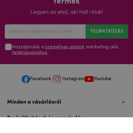
termék
Legyen az első, aki hall róluk!
FELIRATKOZÁS
Hozzájárulok a
személyes adatok
marketing célú
feldolgozásához
.
Facebook
Instagram
Youtube
Minden a vásárlásról
Szolgáltatások és szervizelés
Szerzői jog © 2025
mpouzdra.hu