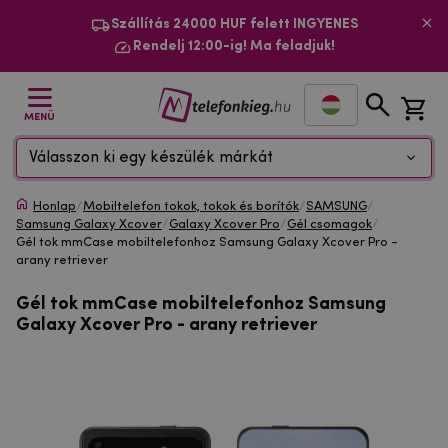
Szállítás 24000 HUF felett INGYENES
Rendelj 12:00-ig! Ma feladjuk!
MENÜ
Válasszon ki egy készülék márkát
Honlap
/
Mobiltelefon tokok, tokok és borítók
/
SAMSUNG
/
Samsung Galaxy Xcover
/
Galaxy Xcover Pro
/
Gél csomagok
/
Gél tok mmCase mobiltelefonhoz Samsung Galaxy Xcover Pro -
arany retriever
Gél tok mmCase mobiltelefonhoz Samsung
Galaxy Xcover Pro - arany retriever