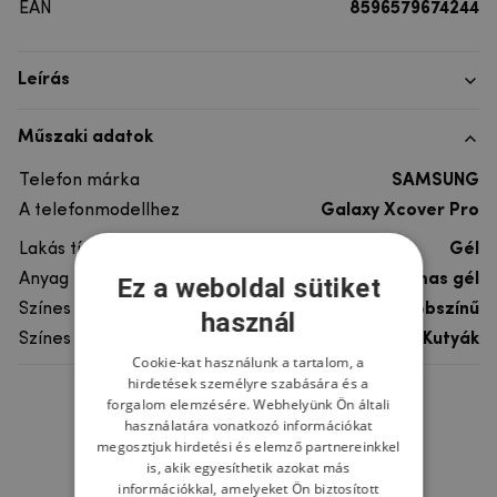
EAN
8596579674244
Leírás
Műszaki adatok
Telefon márka
SAMSUNG
A telefonmodellhez
Galaxy Xcover Pro
Lakás típusa
Gél
Anyag
rugalmas gél
Ez a weboldal sütiket
Színes
többszínű
használ
Színes motívum
Kutyák
Cookie-kat használunk a tartalom, a
hirdetések személyre szabására és a
forgalom elemzésére. Webhelyünk Ön általi
Ne felejtsd el
használatára vonatkozó információkat
megosztjuk hirdetési és elemző partnereinkkel
is, akik egyesíthetik azokat más
információkkal, amelyeket Ön biztosított