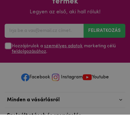
termék
Legyen az első, aki hall róluk!
FELIRATKOZÁS
Hozzájárulok a
személyes adatok
marketing célú
feldolgozásához
.
Facebook
Instagram
Youtube
Minden a vásárlásról
Szolgáltatások és szervizelés
Szerzői jog © 2025
mpouzdra.hu