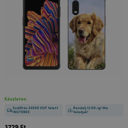
Készleten
Szállítás 24000 HUF felett
Rendelj 12:00-ig! Ma
INGYENES
feladjuk!
3729
Ft