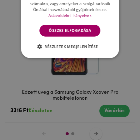
számukra, vagy amelyeket a szolgáltatásaik
Ön általi használatából gyűjtöttek össze.
Adatvédelmi irányelvek
ÖSSZES ELFOGADÁSA
RÉSZLETEK MEGJELENÍTÉSE
Edzett üveg a Samsung Galaxy Xcover Pro
mobiltelefonon
3316 Ft
Készleten
Vásárlás