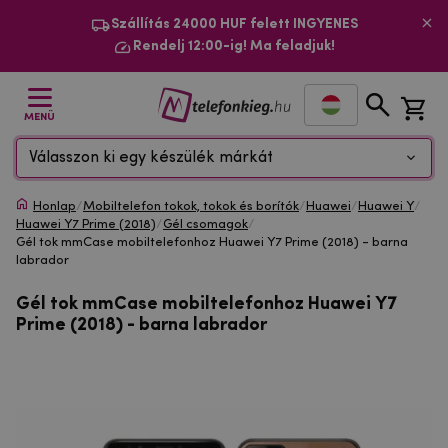
Szállítás 24000 HUF felett INGYENES
Rendelj 12:00-ig! Ma feladjuk!
MENÜ
Válasszon ki egy készülék márkát
Honlap
/
Mobiltelefon tokok, tokok és borítók
/
Huawei
/
Huawei Y
/
Huawei Y7 Prime (2018)
/
Gél csomagok
/
Gél tok mmCase mobiltelefonhoz Huawei Y7 Prime (2018) - barna
labrador
Gél tok mmCase mobiltelefonhoz Huawei Y7
Prime (2018) - barna labrador