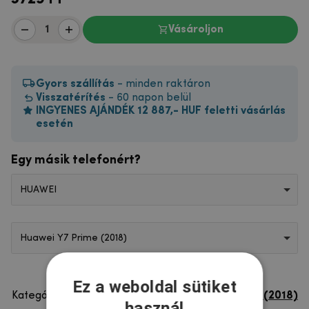
Vásároljon
Gyors szállítás
- minden raktáron
Visszatérítés
- 60 napon belül
INGYENES AJÁNDÉK 12 887,- HUF feletti vásárlás
esetén
Egy másik telefonért?
HUAWEI
Huawei Y7 Prime (2018)
Ez a weboldal sütiket
Kategória
Huawei Y7 Prime (2018)
használ