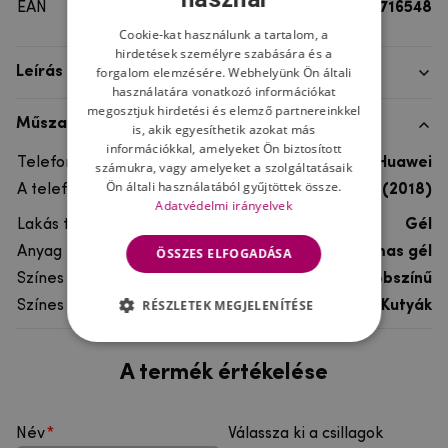
EAN
8596579716548
Cookie-kat használunk a tartalom, a
hirdetések személyre szabására és a
forgalom elemzésére. Webhelyünk Ön általi
Leírás
használatára vonatkozó információkat
megosztjuk hirdetési és elemző partnereinkkel
Műszaki adatok
is, akik egyesíthetik azokat más
információkkal, amelyeket Ön biztosított
Telefon márka
Huawei
számukra, vagy amelyeket a szolgáltatásaik
Ön általi használatából gyűjtöttek össze.
A telefonmodellhez
Huawei Y7 Prime (2018)
Adatvédelmi irányelvek
Lakás típusa
Gél
Anyag
rugalmas gél
ÖSSZES ELFOGADÁSA
Színes
többszínű
RÉSZLETEK MEGJELENÍTÉSE
Színes motívum
Kutyák
A termék értékelése
Név
Válassza ki a csillagok