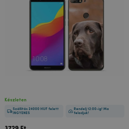
Készleten
Szállítás 24000 HUF felett
Rendelj 12:00-ig! Ma
INGYENES
feladjuk!
3729
Ft