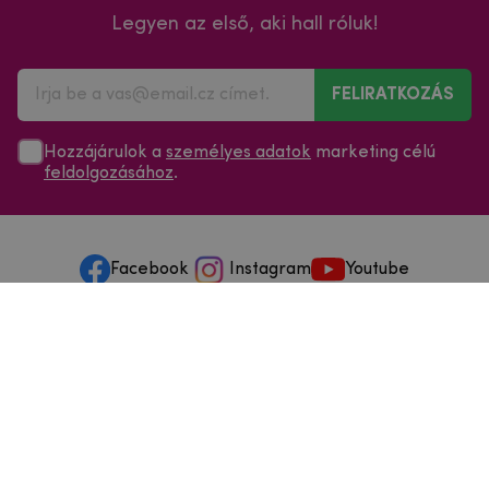
Legyen az első, aki hall róluk!
FELIRATKOZÁS
Hozzájárulok a
személyes adatok
marketing célú
feldolgozásához
.
Facebook
Instagram
Youtube
Minden a vásárlásról
Szolgáltatások és szervizelés
Szerzői jog © 2025
mpouzdra.hu