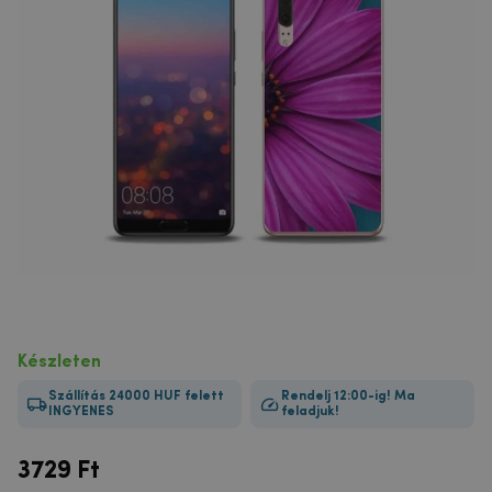
Készleten
Szállítás 24000 HUF felett
Rendelj 12:00-ig! Ma
INGYENES
feladjuk!
3729
Ft