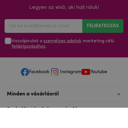
Legyen az első, aki hall róluk!
FELIRATKOZÁS
Hozzájárulok a
személyes adatok
marketing célú
feldolgozásához
.
Facebook
Instagram
Youtube
Minden a vásárlásról
Szolgáltatások és szervizelés
Szerzői jog © 2025
mpouzdra.hu