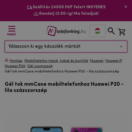
Szállítás 24000 HUF felett INGYENES
Rendelj 12:00-ig! Ma feladjuk!
MENÜ
Válasszon ki egy készülék márkát
Honlap
/
Mobiltelefon tokok, tokok és borítók
/
Huawei
/
Huawei P
/
Huawei P20
/
Gél csomagok
/
Gél tok mmCase mobiltelefonhoz Huawei P20 - lila százszorszép
Gél tok mmCase mobiltelefonhoz Huawei P20 -
lila százszorszép