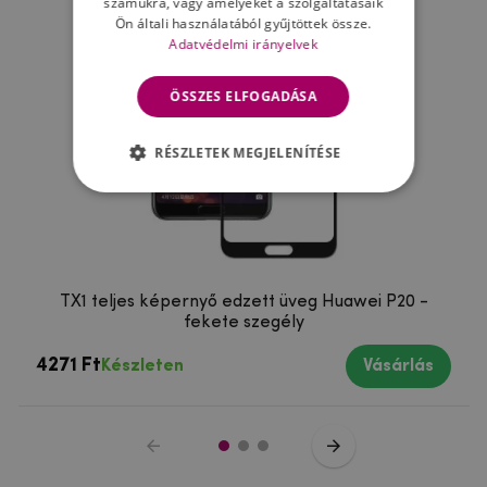
számukra, vagy amelyeket a szolgáltatásaik
Ön általi használatából gyűjtöttek össze.
Adatvédelmi irányelvek
ÖSSZES ELFOGADÁSA
RÉSZLETEK MEGJELENÍTÉSE
TX1 teljes képernyő edzett üveg Huawei P20 -
fekete szegély
4271 Ft
Készleten
Vásárlás