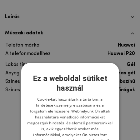
Leírás
Műszaki adatok
Telefon márka
Huawei
A telefonmodellhez
Huawei P20
Lakás típusa
Gél
Anyag
rugalmas gél
Ez a weboldal sütiket
Színes
többszínű
használ
Színes motívum
Virágok
Cookie-kat használunk a tartalom, a
hirdetések személyre szabására és a
Ne felejtsd el
forgalom elemzésére. Webhelyünk Ön általi
használatára vonatkozó információkat
megosztjuk hirdetési és elemző partnereinkkel
is, akik egyesíthetik azokat más
információkkal, amelyeket Ön biztosított