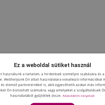
Ez a weboldal sütiket használ
at használunk a tartalom, a hirdetések személyre szabására és a
e. Webhelyünk Ön általi használatára vonatkozó információkat 
 és elemző partnereinkkel is, akik egyesíthetik azokat más infor
A termék értékelése
ket Ön biztosított számukra, vagy amelyeket a szolgáltatásaik Ön
használatából gyűjtöttek össze.
Adatvédelmi irányelvek
Válassza ki a csillagok számát