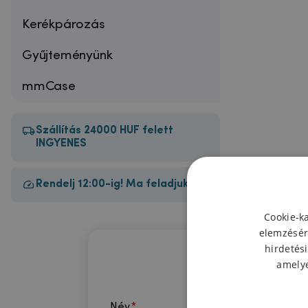
Kerékpározás
Gyűjteményünk
mmCase
Szállítás 24000 HUF felett
INGYENES
Rendelj 12:00-ig! Ma feladjuk!
Cookie-k
elemzésér
hirdetési
amelye
Név