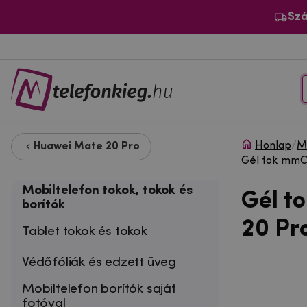
Szá
Honlap
/
Mo
Huawei Mate 20 Pro
Gél tok mmC
Mobiltelefon tokok, tokok és
Gél t
borítók
20 Pr
Tablet tokok és tokok
Védőfóliák és edzett üveg
Mobiltelefon borítók saját
fotóval