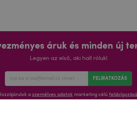
ezményes áruk és minden új t
Legyen az első, aki hall róluk!
FELIRATKOZÁS
Hozzájárulok a
személyes adatok
marketing célú
feldolgozás