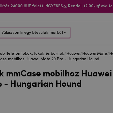
llítás 24000 HUF felett INGYENES
Rendelj 12:00-ig! Ma fe
Válasszon ki egy készülék márkát
biltelefon tokok, tokok és borítók
/
Huawei
/
Huawei Mate
/
H
ase mobilhoz Huawei Mate 20 Pro - Hungarian Hound
ok mmCase mobilhoz Huawei
o - Hungarian Hound