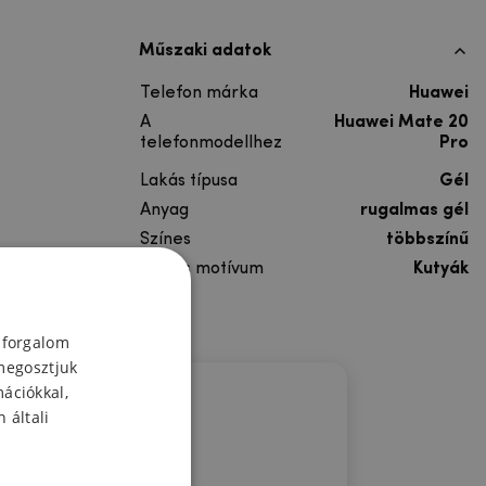
Műszaki adatok
Telefon márka
Huawei
A
Huawei Mate 20
telefonmodellhez
Pro
Lakás típusa
Gél
Anyag
rugalmas gél
Színes
többszínű
Színes motívum
Kutyák
 forgalom
megosztjuk
mációkkal,
 általi