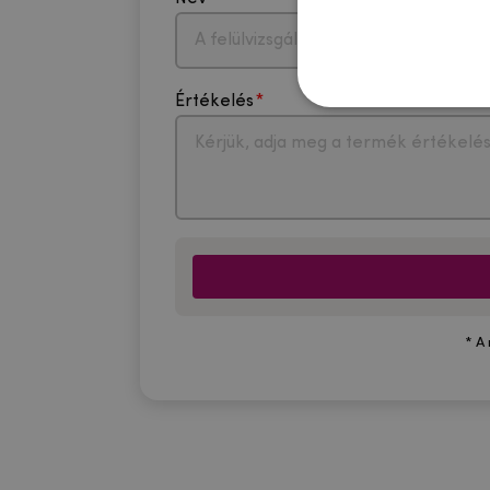
Értékelés
* A