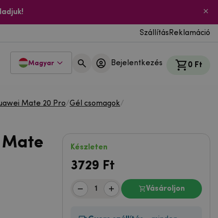
ladjuk!
Szállítás
Reklamáció
Bejelentkezés
Magyar
0 Ft
uawei Mate 20 Pro
/
Gél csomagok
/
 Mate
Készleten
3729
Ft
Vásároljon