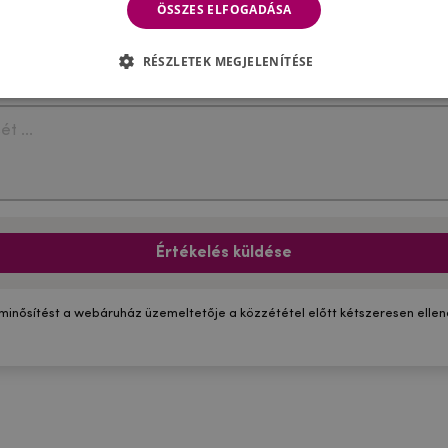
ÖSSZES ELFOGADÁSA
RÉSZLETEK MEGJELENÍTÉSE
Értékelés küldése
 minősítést a webáruház üzemeltetője a közzététel előtt kétszeresen ellenő