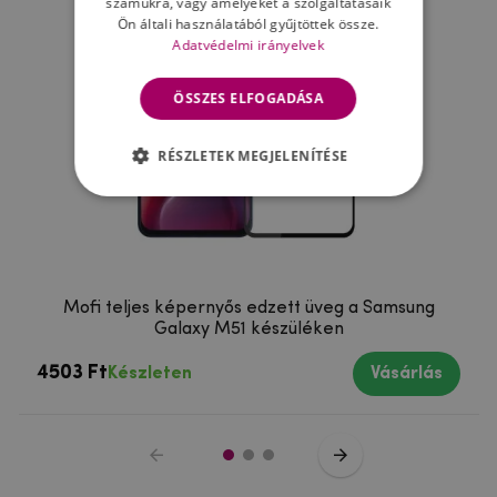
számukra, vagy amelyeket a szolgáltatásaik
Ön általi használatából gyűjtöttek össze.
Adatvédelmi irányelvek
ÖSSZES ELFOGADÁSA
RÉSZLETEK MEGJELENÍTÉSE
Mofi teljes képernyős edzett üveg a Samsung
Galaxy M51 készüléken
4503 Ft
Készleten
Vásárlás