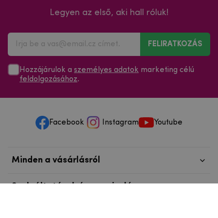
Legyen az első, aki hall róluk!
FELIRATKOZÁS
Hozzájárulok a
személyes adatok
marketing célú
feldolgozásához
.
Facebook
Instagram
Youtube
Minden a vásárlásról
Szolgáltatások és szervizelés
Szerzői jog © 2025
mpouzdra.hu