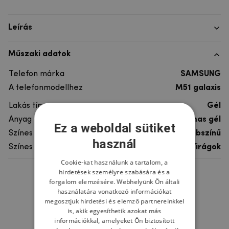
Leírás
Műszaki adatok
Telefon márka
SAMSUNG
A telefonmodellhez
M51 galaxis
Lakás típusa
Gél
Anyag
rugalmas gél
Ez a weboldal sütiket
Színes
többszínű
használ
Színes motívum
Virágok
Cookie-kat használunk a tartalom, a
hirdetések személyre szabására és a
Ne felejtsd el
forgalom elemzésére. Webhelyünk Ön általi
használatára vonatkozó információkat
megosztjuk hirdetési és elemző partnereinkkel
is, akik egyesíthetik azokat más
információkkal, amelyeket Ön biztosított