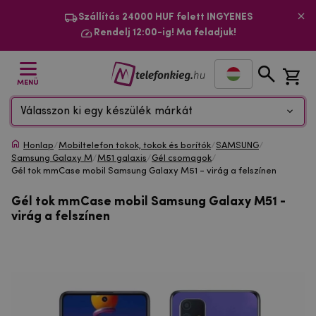
Szállítás 24000 HUF felett INGYENES
Rendelj 12:00-ig! Ma feladjuk!
MENÜ
Válasszon ki egy készülék márkát
Honlap
/
Mobiltelefon tokok, tokok és borítók
/
SAMSUNG
/
Samsung Galaxy M
/
M51 galaxis
/
Gél csomagok
/
Gél tok mmCase mobil Samsung Galaxy M51 - virág a felszínen
Gél tok mmCase mobil Samsung Galaxy M51 -
virág a felszínen