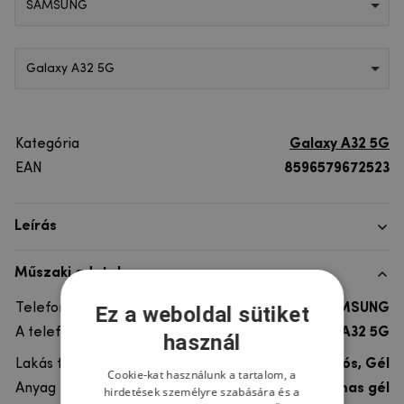
SAMSUNG
Galaxy A32 5G
Kategória
Galaxy A32 5G
EAN
8596579672523
Leírás
Műszaki adatok
Telefon márka
SAMSUNG
Ez a weboldal sütiket
A telefonmodellhez
Galaxy A32 5G
használ
Lakás típusa
Ultra tartós, Gél
Cookie-kat használunk a tartalom, a
Anyag
rugalmas gél
hirdetések személyre szabására és a