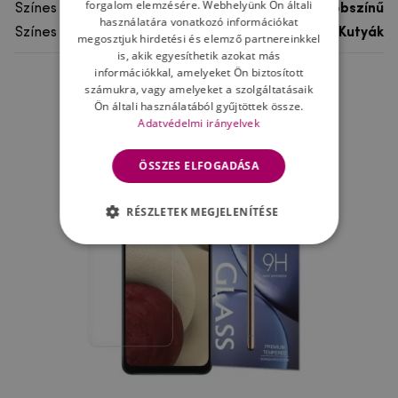
forgalom elemzésére. Webhelyünk Ön általi
Színes
többszínű
használatára vonatkozó információkat
Színes motívum
Kutyák
megosztjuk hirdetési és elemző partnereinkkel
is, akik egyesíthetik azokat más
információkkal, amelyeket Ön biztosított
számukra, vagy amelyeket a szolgáltatásaik
Ne felejtsd el
Ön általi használatából gyűjtöttek össze.
Adatvédelmi irányelvek
ÖSSZES ELFOGADÁSA
RÉSZLETEK MEGJELENÍTÉSE