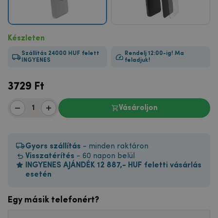
Készleten
Szállítás 24000 HUF felett
Rendelj 12:00-ig! Ma
INGYENES
feladjuk!
3729
Ft
Vásároljon
Gyors szállítás
- minden raktáron
Visszatérítés
- 60 napon belül
INGYENES AJÁNDÉK 12 887,- HUF feletti vásárlás
esetén
Egy másik telefonért?