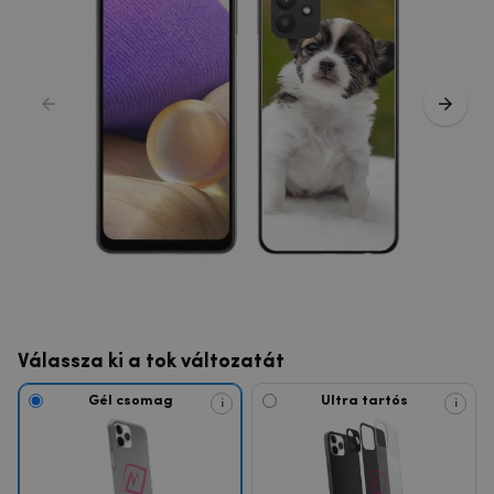
Válassza ki a tok változatát
Gél csomag
Ultra tartós
i
i