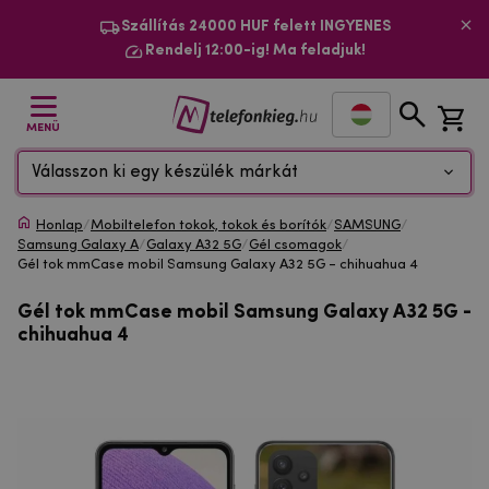
Szállítás 24000 HUF felett INGYENES
Rendelj 12:00-ig! Ma feladjuk!
MENÜ
Válasszon ki egy készülék márkát
Honlap
/
Mobiltelefon tokok, tokok és borítók
/
SAMSUNG
/
Samsung Galaxy A
/
Galaxy A32 5G
/
Gél csomagok
/
Gél tok mmCase mobil Samsung Galaxy A32 5G - chihuahua 4
Gél tok mmCase mobil Samsung Galaxy A32 5G -
chihuahua 4