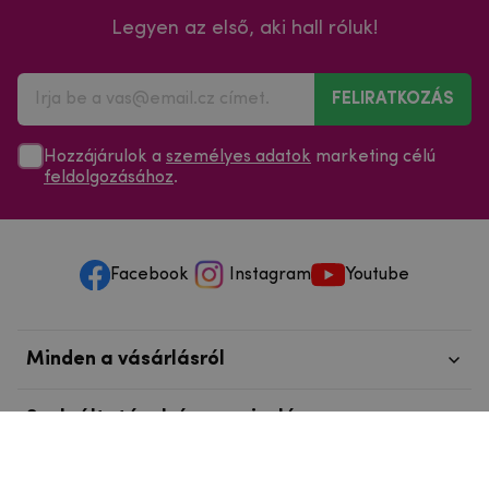
Legyen az első, aki hall róluk!
FELIRATKOZÁS
Hozzájárulok a
személyes adatok
marketing célú
feldolgozásához
.
Facebook
Instagram
Youtube
Minden a vásárlásról
Szolgáltatások és szervizelés
Szerzői jog © 2025
mpouzdra.hu