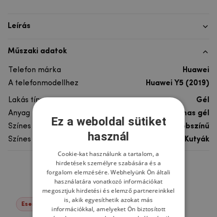
Leírás
Műszaki adatok
Telefon márka
Huawei
A telefonmodellhez
Huawei Y5 (2019)
Lakás típusa
Gél
Anyag
rugalmas gél
Ez a weboldal sütiket
Színes
többszínű
használ
Színes motívum
Kutyák
Cookie-kat használunk a tartalom, a
hirdetések személyre szabására és a
Ne felejtsd el
forgalom elemzésére. Webhelyünk Ön általi
használatára vonatkozó információkat
megosztjuk hirdetési és elemző partnereinkkel
is, akik egyesíthetik azokat más
Események -22%
információkkal, amelyeket Ön biztosított