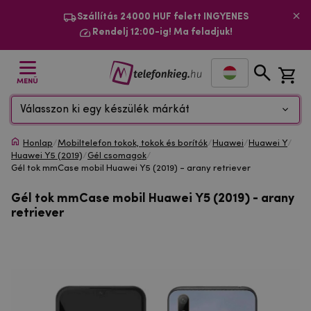
Szállítás 24000 HUF felett INGYENES
Rendelj 12:00-ig! Ma feladjuk!
MENÜ
Válasszon ki egy készülék márkát
Honlap
/
Mobiltelefon tokok, tokok és borítók
/
Huawei
/
Huawei Y
/
Huawei Y5 (2019)
/
Gél csomagok
/
Gél tok mmCase mobil Huawei Y5 (2019) - arany retriever
Gél tok mmCase mobil Huawei Y5 (2019) - arany
retriever