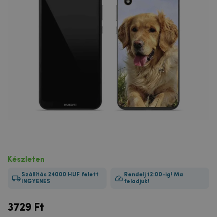
Készleten
Szállítás 24000 HUF felett
Rendelj 12:00-ig! Ma
INGYENES
feladjuk!
3729
Ft