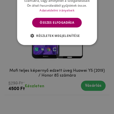
számukra, vagy amelyeket a szolgáltatásaik
Ön általi használatából gyűjtöttek össze.
Adatvédelmi irányelvek
ÖSSZES ELFOGADÁSA
RÉSZLETEK MEGJELENÍTÉSE
Mofi teljes képernyő edzett üveg Huawei Y5 (2019)
/ Honor 8S számára
5790 Ft
Vásárlás
Készleten
4500 Ft