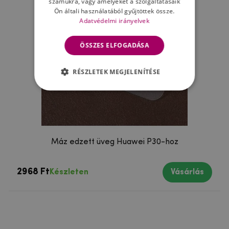
számukra, vagy amelyeket a szolgáltatásaik
Ön általi használatából gyűjtöttek össze.
Adatvédelmi irányelvek
ÖSSZES ELFOGADÁSA
RÉSZLETEK MEGJELENÍTÉSE
Máz edzett üveg Huawei P30-hoz
2968 Ft
Készleten
Vásárlás