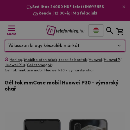
Szállítás 24000 HUF felett INGYENES
Rendelj 12:00-ig! Ma feladjuk!
MENÜ
Válasszon ki egy készülék márkát
Honlap
/
Mobiltelefon tokok, tokok és borítók
/
Huawei
/
Huawei P
/
Huawei P30
/
Gél csomagok
/
Gél tok mmCase mobil Huawei P30 - výmarský ohař
Gél tok mmCase mobil Huawei P30 - výmarský
ohař