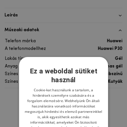
Leírás
Műszaki adatok
Telefon márka
Huawei
A telefonmodellhez
Huawei P30
Lakás típusa
Gél
Anyag
rugalmas gél
Ez a weboldal sütiket
Színes
többszínű
használ
Színes motívum
Kutyák
Cookie-kat használunk a tartalom, a
hirdetések személyre szabására és a
Ne felejtsd el
forgalom elemzésére. Webhelyünk Ön általi
használatára vonatkozó információkat
megosztjuk hirdetési és elemző partnereinkkel
is, akik egyesíthetik azokat más
információkkal, amelyeket Ön biztosított