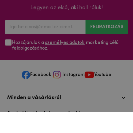
Legyen az első, aki hall róluk!
FELIRATKOZÁS
Hozzájárulok a
személyes adatok
marketing célú
feldolgozásához
.
Facebook
Instagram
Youtube
Minden a vásárlásról
Szolgáltatások és szervizelés
Szerzői jog © 2025
mpouzdra.hu