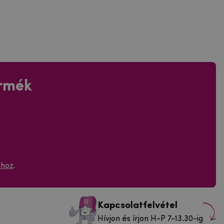
ermék
ához
.
Kapcsolatfelvétel
Hívjon és írjon H-P 7-13.30-ig