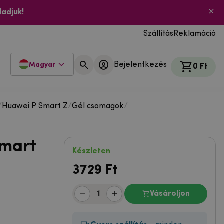
ladjuk!
Szállítás
Reklamáció
Bejelentkezés
Magyar
0 Ft
/
Huawei P Smart Z
/
Gél csomagok
/
Smart
Készleten
3729
Ft
Vásároljon