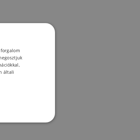
 forgalom
megosztjuk
mációkkal,
 általi