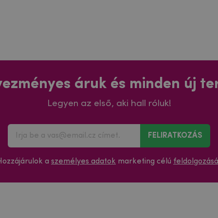
ezményes áruk és minden új t
Legyen az első, aki hall róluk!
FELIRATKOZÁS
Hozzájárulok a
személyes adatok
marketing célú
feldolgozás