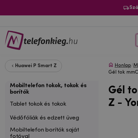
Szá
Honlap
/
Mo
Huawei P Smart Z
Gél tok mmCa
Mobiltelefon tokok, tokok és
Gél t
borítók
Z - Yo
Tablet tokok és tokok
Védőfóliák és edzett üveg
Mobiltelefon borítók saját
fotóval