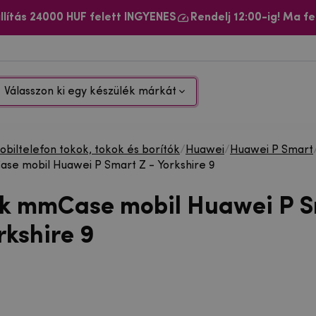
llítás 24000 HUF felett INGYENES
Rendelj 12:00-ig! Ma fe
Válasszon ki egy készülék márkát
biltelefon tokok, tokok és borítók
/
Huawei
/
Huawei P Smart
se mobil Huawei P Smart Z - Yorkshire 9
ok mmCase mobil Huawei P 
rkshire 9