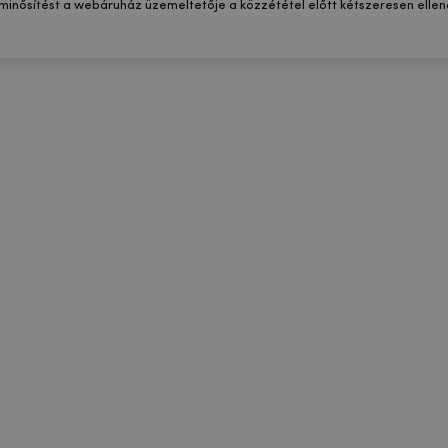
 minősítést a webáruház üzemeltetője a közzététel előtt kétszeresen ellenő