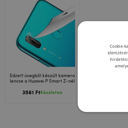
Cookie-k
elemzésér
hirdetési
amelye
Edzett üvegből készült kamera
lencse a Huawei P Smart Z-nél
3561 Ft
Készleten