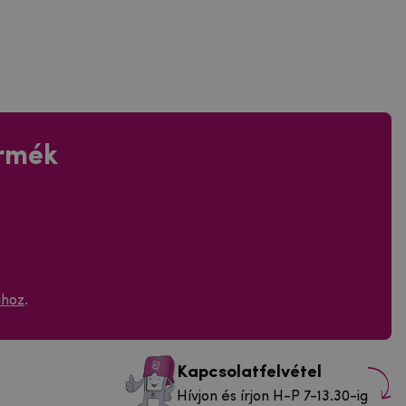
ermék
ához
.
Kapcsolatfelvétel
Hívjon és írjon H-P 7-13.30-ig