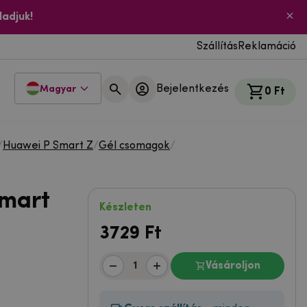
ladjuk!
Szállítás
Reklamáció
Bejelentkezés
Magyar
0 Ft
/
Huawei P Smart Z
/
Gél csomagok
/
Smart
Készleten
3729
Ft
Vásároljon