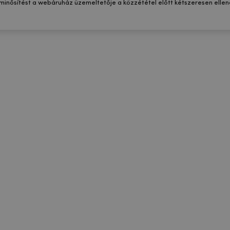
 minősítést a webáruház üzemeltetője a közzététel előtt kétszeresen ellenő