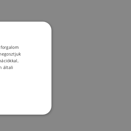
 forgalom
megosztjuk
mációkkal,
 általi