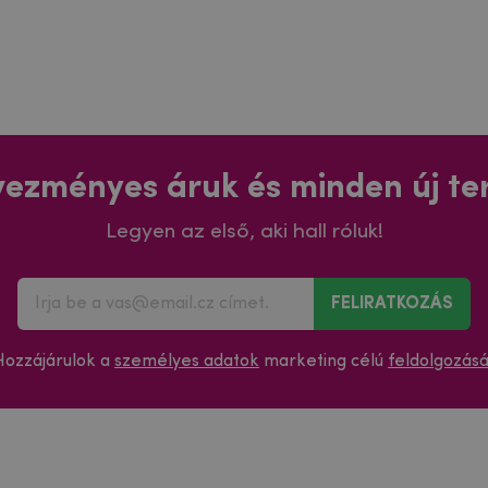
ezményes áruk és minden új t
Legyen az első, aki hall róluk!
FELIRATKOZÁS
Hozzájárulok a
személyes adatok
marketing célú
feldolgozás