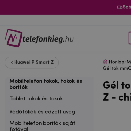
Szá
Honlap
/
Mo
Huawei P Smart Z
Gél tok mmCa
Mobiltelefon tokok, tokok és
Gél t
borítók
Z - c
Tablet tokok és tokok
Védőfóliák és edzett üveg
Mobiltelefon borítók saját
fotóval