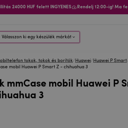
llítás 24000 HUF felett INGYENES
Rendelj 12:00-ig! Ma fe
Válasszon ki egy készülék márkát
biltelefon tokok, tokok és borítók
/
Huawei
/
Huawei P Smart
se mobil Huawei P Smart Z - chihuahua 3
ok mmCase mobil Huawei P 
hihuahua 3