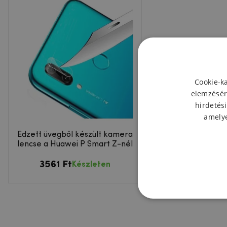
Cookie-k
elemzésér
hirdetési
amelye
Edzett üvegből készült kamera
lencse a Huawei P Smart Z-nél
3561 Ft
Készleten