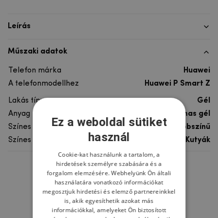
Leírás
Műszaki adatok
Telefon márka
Huawei
A telefonmodellhez
Huawei P Smart Z
Lakás típusa
Gél
Anyag
rugalmas gél
Ez a weboldal sütiket
Színes
többszínű
használ
Színes motívum
Kutyák
Cookie-kat használunk a tartalom, a
hirdetések személyre szabására és a
Ne felejtsd el
forgalom elemzésére. Webhelyünk Ön általi
használatára vonatkozó információkat
megosztjuk hirdetési és elemző partnereinkkel
is, akik egyesíthetik azokat más
információkkal, amelyeket Ön biztosított