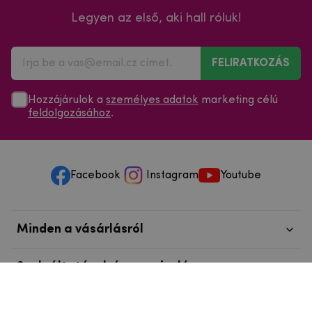
Legyen az első, aki hall róluk!
FELIRATKOZÁS
Hozzájárulok a
személyes adatok
marketing célú
feldolgozásához
.
Facebook
Instagram
Youtube
Minden a vásárlásról
Szolgáltatások és szervizelés
Szerzői jog © 2025
mpouzdra.hu