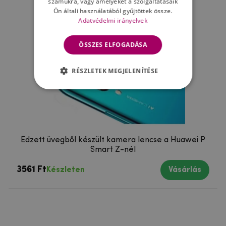
számukra, vagy amelyeket a szolgáltatásaik
Ön általi használatából gyűjtöttek össze.
Adatvédelmi irányelvek
ÖSSZES ELFOGADÁSA
RÉSZLETEK MEGJELENÍTÉSE
Edzett üvegből készült kamera lencse a Huawei P
Smart Z-nél
3561 Ft
Készleten
Vásárlás