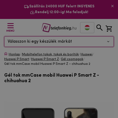
Szállítás 24000 HUF felett INGYENES
Rendelj 12:00-ig! Ma feladjuk!
MENÜ
Válasszon ki egy készülék márkát
Honlap
/
Mobiltelefon tokok, tokok és borítók
/
Huawei
/
Huawei P Smart
/
Huawei P Smart Z
/
Gél csomagok
/
Gél tok mmCase mobil Huawei P Smart Z - chihuahua 2
Gél tok mmCase mobil Huawei P Smart Z -
chihuahua 2