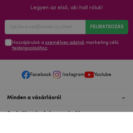
Legyen az első, aki hall róluk!
FELIRATKOZÁS
Hozzájárulok a
személyes adatok
marketing célú
feldolgozásához
.
Facebook
Instagram
Youtube
Minden a vásárlásról
Szolgáltatások és szervizelés
Szerzői jog © 2025
mpouzdra.hu