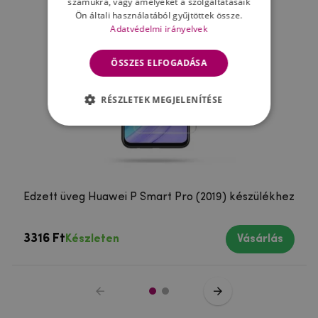
számukra, vagy amelyeket a szolgáltatásaik
Ön általi használatából gyűjtöttek össze.
Adatvédelmi irányelvek
ÖSSZES ELFOGADÁSA
RÉSZLETEK MEGJELENÍTÉSE
Edzett üveg Huawei P Smart Pro (2019) készülékhez
3316 Ft
Készleten
Vásárlás