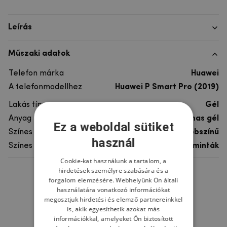
Leírás
Műszaki adatok
Telefon márka
Huawei
A telefonmodellhez
Huawei P Smart Pro (2019)
Lakás típusa
Gél
Anyag
rugalmas gél
Ez a weboldal sütiket
Színes
többszínű
használ
Színes motívum
Egyéb minták
Cookie-kat használunk a tartalom, a
hirdetések személyre szabására és a
Ne felejtsd el
forgalom elemzésére. Webhelyünk Ön általi
használatára vonatkozó információkat
megosztjuk hirdetési és elemző partnereinkkel
is, akik egyesíthetik azokat más
információkkal, amelyeket Ön biztosított