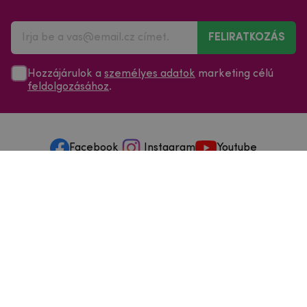
FELIRATKOZÁS
Hozzájárulok a
személyes adatok
marketing célú
feldolgozásához
.
Facebook
Instagram
Youtube
Minden a vásárlásról
Szolgáltatások és szervizelés
Szerzői jog © 2025
mpouzdra.hu