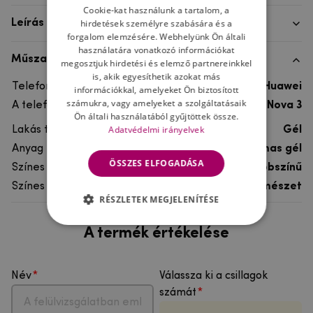
Cookie-kat használunk a tartalom, a
hirdetések személyre szabására és a
Leírás
forgalom elemzésére. Webhelyünk Ön általi
használatára vonatkozó információkat
Műszaki adatok
megosztjuk hirdetési és elemző partnereinkkel
is, akik egyesíthetik azokat más
Telefon márka
Huawei
információkkal, amelyeket Ön biztosított
számukra, vagy amelyeket a szolgáltatásaik
A telefonmodellhez
Huawei Nova 3
Ön általi használatából gyűjtöttek össze.
Adatvédelmi irányelvek
Lakás típusa
Gél
Anyag
rugalmas gél
ÖSSZES ELFOGADÁSA
Színes
többszínű
Színes motívum
Természet
RÉSZLETEK MEGJELENÍTÉSE
A termék értékelése
Név
Válassza ki a csillagok
számát