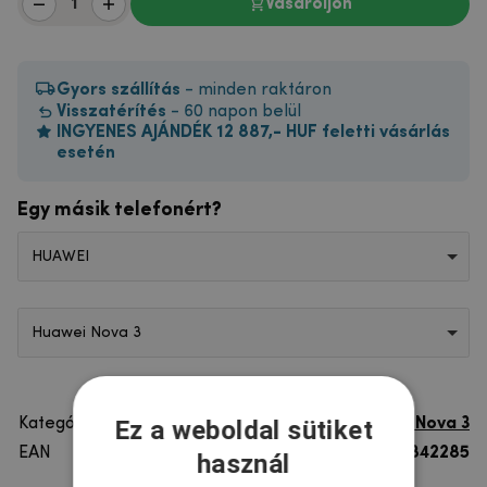
Vásároljon
Gyors szállítás
- minden raktáron
Visszatérítés
- 60 napon belül
INGYENES AJÁNDÉK 12 887,- HUF feletti vásárlás
esetén
Egy másik telefonért?
HUAWEI
Huawei Nova 3
Ez a weboldal sütiket
Kategória
Huawei Nova 3
EAN
8596579842285
használ