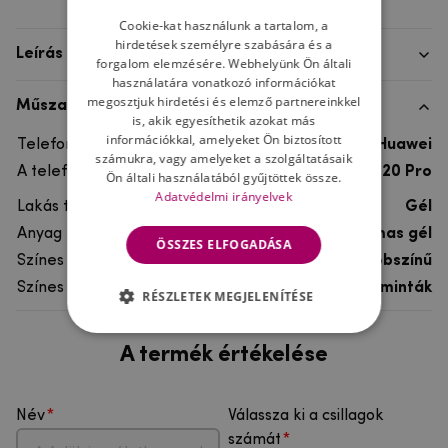
Cookie-kat használunk a tartalom, a
hirdetések személyre szabására és a
Leírás
forgalom elemzésére. Webhelyünk Ön általi
használatára vonatkozó információkat
megosztjuk hirdetési és elemző partnereinkkel
Műszaki adatok
is, akik egyesíthetik azokat más
információkkal, amelyeket Ön biztosított
Telefon márka
Huawei
számukra, vagy amelyeket a szolgáltatásaik
A telefonmodellhez
Huawei Mate 20 Pro
Ön általi használatából gyűjtöttek össze.
Adatvédelmi irányelvek
Lakás típusa
Gél
Anyag
rugalmas gél
ÖSSZES ELFOGADÁSA
Színes
többszínű
Színes motívum
Egyéb minták
RÉSZLETEK MEGJELENÍTÉSE
A termék értékelése
Név
Válassza ki a csillagok
számát