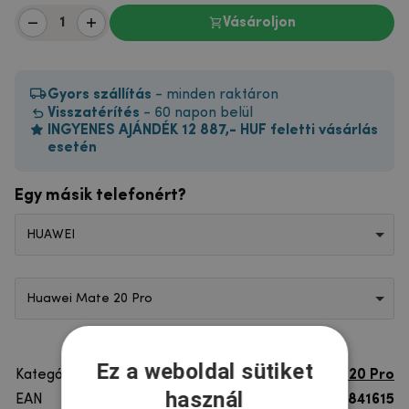
Vásároljon
Gyors szállítás
- minden raktáron
Visszatérítés
- 60 napon belül
INGYENES AJÁNDÉK 12 887,- HUF feletti vásárlás
esetén
Egy másik telefonért?
HUAWEI
Huawei Mate 20 Pro
Ez a weboldal sütiket
Kategória
Huawei Mate 20 Pro
használ
EAN
8596579841615