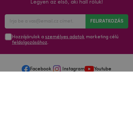
Legyen az első, aki hall róluk!
FELIRATKOZÁS
Hozzájárulok a
személyes adatok
marketing célú
feldolgozásához
.
Facebook
Instagram
Youtube
Minden a vásárlásról
Szolgáltatások és szervizelés
Szerzői jog © 2025
mpouzdra.hu