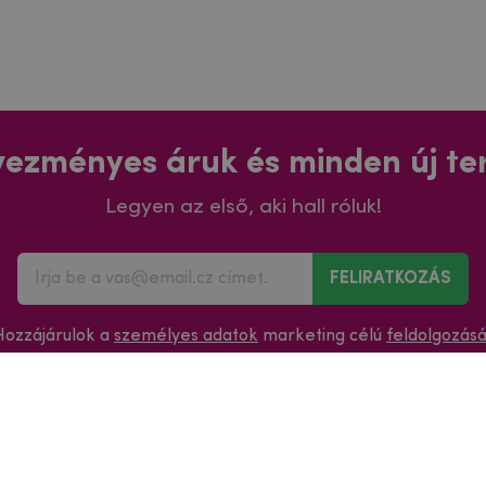
ezményes áruk és minden új t
Legyen az első, aki hall róluk!
FELIRATKOZÁS
Hozzájárulok a
személyes adatok
marketing célú
feldolgozás