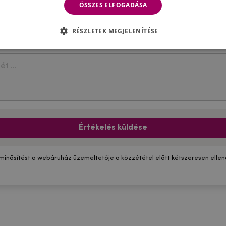
ÖSSZES ELFOGADÁSA
RÉSZLETEK MEGJELENÍTÉSE
Értékelés küldése
 minősítést a webáruház üzemeltetője a közzététel előtt kétszeresen ellenő