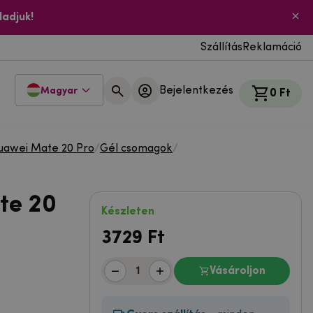
ladjuk!
Szállítás
Reklamáció
Bejelentkezés
Magyar
0 Ft
uawei Mate 20 Pro
/
Gél csomagok
/
te 20
Készleten
3729
Ft
Vásároljon