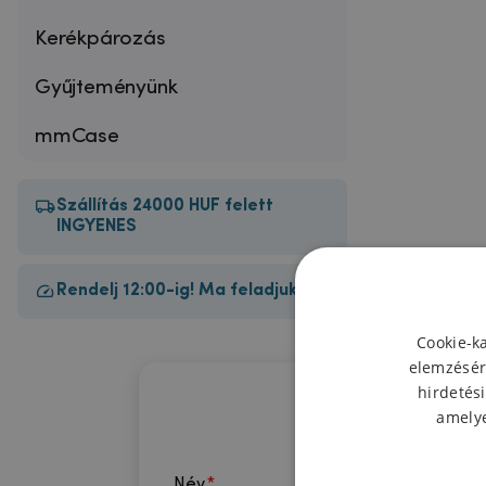
Kerékpározás
Gyűjteményünk
mmCase
Szállítás 24000 HUF felett
INGYENES
Rendelj 12:00-ig! Ma feladjuk!
Cookie-k
elemzésér
hirdetési
amelye
Név