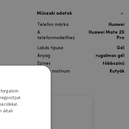
Műszaki adatok
Telefon márka
Huawei
A
Huawei Mate 20
telefonmodellhez
Pro
Lakás típusa
Gél
Anyag
rugalmas gél
Színes
többszínű
Színes motívum
Kutyák
 forgalom
megosztjuk
mációkkal,
 általi