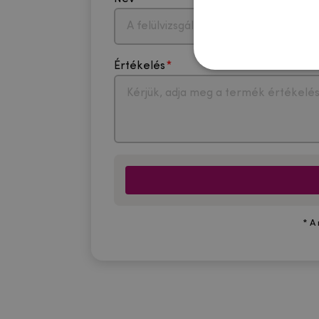
Értékelés
* A