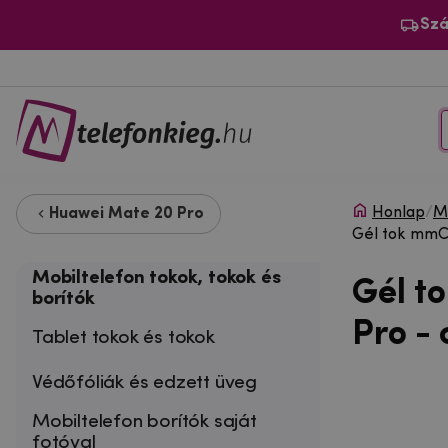
Szá
Honlap
/
Mo
Huawei Mate 20 Pro
Gél tok mmCa
Mobiltelefon tokok, tokok és
Gél t
borítók
Pro -
Tablet tokok és tokok
Védőfóliák és edzett üveg
Mobiltelefon borítók saját
fotóval