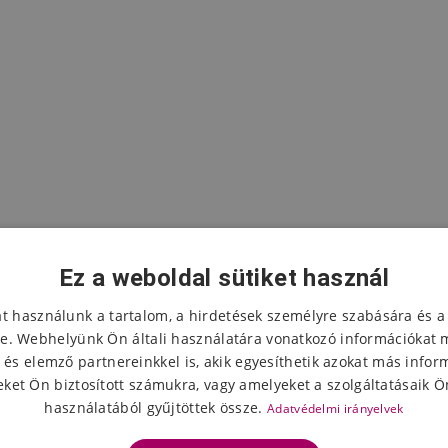
Ez a weboldal sütiket használ
at használunk a tartalom, a hirdetések személyre szabására és a
e. Webhelyünk Ön általi használatára vonatkozó információkat 
 és elemző partnereinkkel is, akik egyesíthetik azokat más infor
A termék értékelése
ket Ön biztosított számukra, vagy amelyeket a szolgáltatásaik Ön
használatából gyűjtöttek össze.
Adatvédelmi irányelvek
Válassza ki a csillagok számát