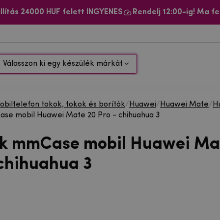
llítás 24000 HUF felett INGYENES
Rendelj 12:00-ig! Ma fe
Válasszon ki egy készülék márkát
biltelefon tokok, tokok és borítók
/
Huawei
/
Huawei Mate
/
H
se mobil Huawei Mate 20 Pro - chihuahua 3
ok mmCase mobil Huawei Ma
 chihuahua 3