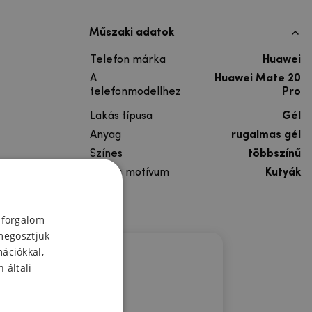
Műszaki adatok
Telefon márka
Huawei
A
Huawei Mate 20
telefonmodellhez
Pro
Lakás típusa
Gél
Anyag
rugalmas gél
Színes
többszínű
Színes motívum
Kutyák
 forgalom
megosztjuk
mációkkal,
 általi