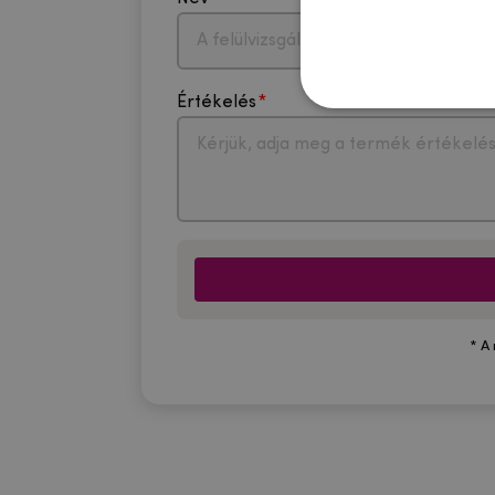
Értékelés
* A