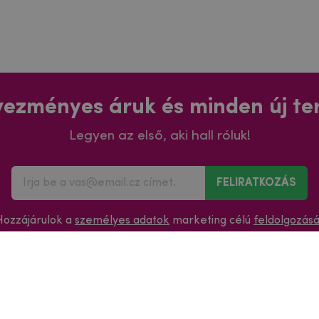
ezményes áruk és minden új t
Legyen az első, aki hall róluk!
FELIRATKOZÁS
Hozzájárulok a
személyes adatok
marketing célú
feldolgozás