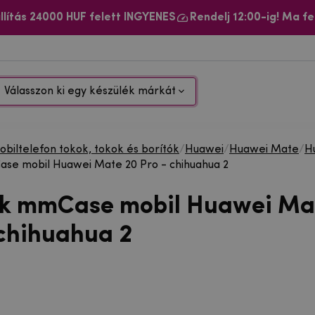
llítás 24000 HUF felett INGYENES
Rendelj 12:00-ig! Ma fe
Válasszon ki egy készülék márkát
biltelefon tokok, tokok és borítók
/
Huawei
/
Huawei Mate
/
H
se mobil Huawei Mate 20 Pro - chihuahua 2
ok mmCase mobil Huawei Ma
 chihuahua 2