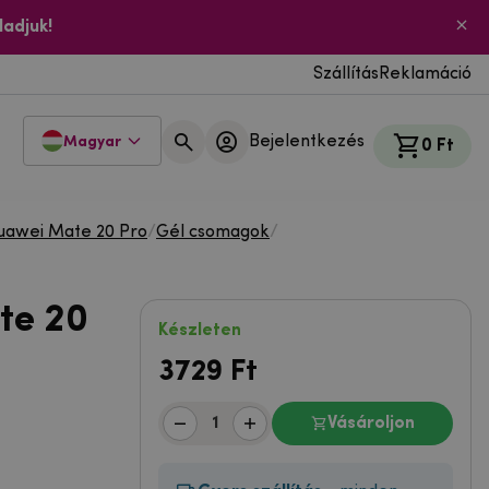
ladjuk!
Szállítás
Reklamáció
Bejelentkezés
Magyar
0 Ft
uawei Mate 20 Pro
/
Gél csomagok
/
te 20
Készleten
3729
Ft
Vásároljon