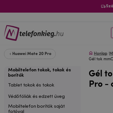
Szá
Honlap
/
Mo
Huawei Mate 20 Pro
Gél tok mmCa
Mobiltelefon tokok, tokok és
Gél t
borítók
Pro -
Tablet tokok és tokok
Védőfóliák és edzett üveg
Mobiltelefon borítók saját
fotóval