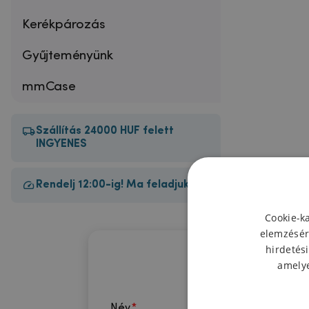
Kerékpározás
Gyűjteményünk
mmCase
Szállítás 24000 HUF felett
INGYENES
Rendelj 12:00-ig! Ma feladjuk!
Cookie-k
elemzésér
hirdetési
amelye
Név