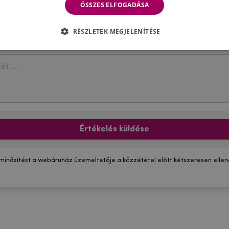
ÖSSZES ELFOGADÁSA
RÉSZLETEK MEGJELENÍTÉSE
Értékelés küldése
 minősítést a webáruház üzemeltetője a közzététel előtt kétszeresen ellenő