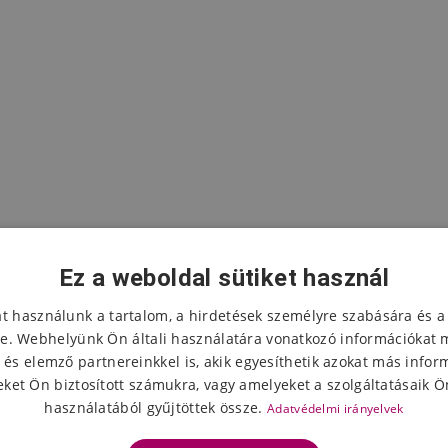
Ez a weboldal sütiket használ
at használunk a tartalom, a hirdetések személyre szabására és a
e. Webhelyünk Ön általi használatára vonatkozó információkat 
 és elemző partnereinkkel is, akik egyesíthetik azokat más infor
A termék értékelése
ket Ön biztosított számukra, vagy amelyeket a szolgáltatásaik Ön
használatából gyűjtöttek össze.
Adatvédelmi irányelvek
Válassza ki a csillagok számát