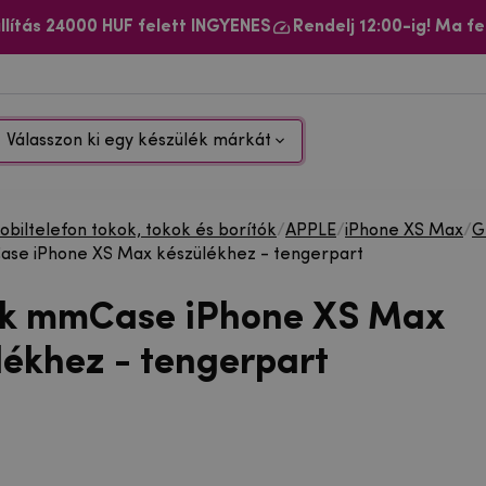
llítás 24000 HUF felett INGYENES
Rendelj 12:00-ig! Ma fe
Válasszon ki egy készülék márkát
biltelefon tokok, tokok és borítók
/
APPLE
/
iPhone XS Max
/
G
ase iPhone XS Max készülékhez - tengerpart
ok mmCase iPhone XS Max
lékhez - tengerpart