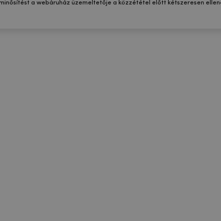
 minősítést a webáruház üzemeltetője a közzététel előtt kétszeresen ellenő