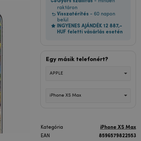
Gyors szállítás
- minden
raktáron
Visszatérítés
- 60 napon
belül
INGYENES AJÁNDÉK 12 887,-
HUF feletti vásárlás esetén
Egy másik telefonért?
APPLE
iPhone XS Max
Kategória
iPhone XS Max
EAN
8596579822553