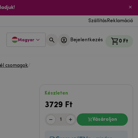
ladjuk!
Szállítás
Reklamáció
Bejelentkezés
Magyar
0 Ft
él csomagok
/
Készleten
3729
Ft
Vásároljon