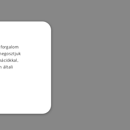
 forgalom
megosztjuk
mációkkal,
 általi