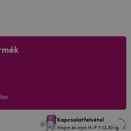
ermék
ához
.
Kapcsolatfelvétel
Hívjon és írjon H-P 7-13.30-ig