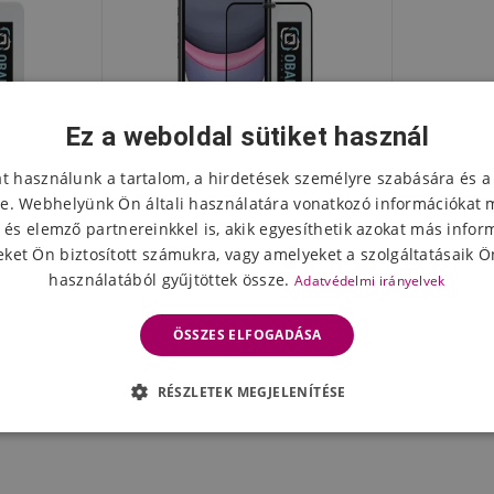
Ez a weboldal sütiket használ
at használunk a tartalom, a hirdetések személyre szabására és a
e. Webhelyünk Ön általi használatára vonatkozó információkat 
 és elemző partnereinkkel is, akik egyesíthetik azokat más infor
ket Ön biztosított számukra, vagy amelyeket a szolgáltatásaik Ön
használatából gyűjtöttek össze.
Adatvédelmi irányelvek
zett üveg
CSOMAG:ME 5D edzett üveg
ro Max/XS
Apple iPhone 11 Pro Max/XS
ÖSSZES ELFOGADÁSA
e 11 Pro
Max fekete iPhone 11 Pro
hoz
5468 Ft
Max/XS Max-hoz
napon belül
Készleten 2 napon belül
RÉSZLETEK MEGJELENÍTÉSE