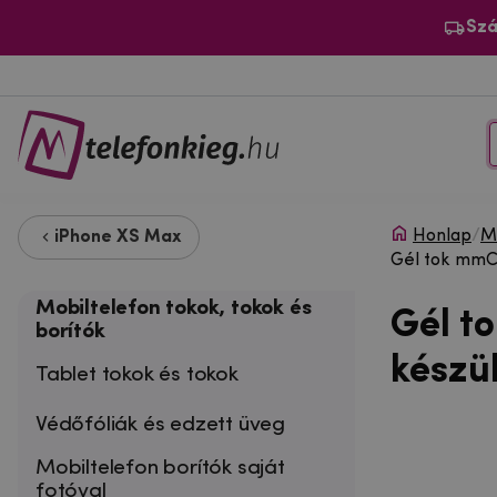
Szá
Honlap
/
Mo
iPhone XS Max
Gél tok mmC
Mobiltelefon tokok, tokok és
Gél t
borítók
készü
Tablet tokok és tokok
Védőfóliák és edzett üveg
Mobiltelefon borítók saját
fotóval