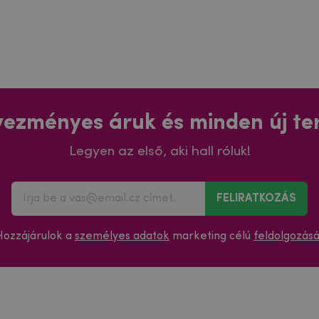
ezményes áruk és minden új t
Legyen az első, aki hall róluk!
FELIRATKOZÁS
Hozzájárulok a
személyes adatok
marketing célú
feldolgozás