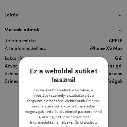
Leírás
Műszaki adatok
Telefon márka
APPLE
A telefonmodellhez
iPhone XS Max
Lakás típusa
Gél
Anyag
rugalmas gél
Ez a weboldal sütiket
Színes
többszínű
használ
Színes motívum
Virágok
Cookie-kat használunk a tartalom, a
hirdetések személyre szabására és a
Ne felejtsd el
forgalom elemzésére. Webhelyünk Ön általi
használatára vonatkozó információkat
megosztjuk hirdetési és elemző partnereinkkel
is, akik egyesíthetik azokat más
információkkal, amelyeket Ön biztosított