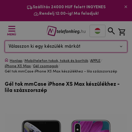
Szállítás 24000 HUF felett INGYENES
Rendelj 12:00-ig! Ma feladjuk!
MENÜ
Válasszon ki egy készülék márkát
Honlap
/
Mobiltelefon tokok, tokok és borítók
/
APPLE
/
iPhone XS Max
/
Gél csomagok
/
Gél tok mmCase iPhone XS Max készülékhez - lila százszorszép
Gél tok mmCase iPhone XS Max készülékhez -
lila százszorszép