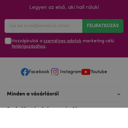
Legyen az első, aki hall róluk!
FELIRATKOZÁS
Hozzájárulok a
személyes adatok
marketing célú
feldolgozásához
.
Facebook
Instagram
Youtube
Minden a vásárlásról
Szolgáltatások és szervizelés
Szerzői jog © 2025
mpouzdra.hu