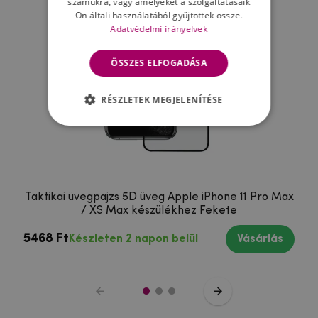
számukra, vagy amelyeket a szolgáltatásaik
Ön általi használatából gyűjtöttek össze.
Adatvédelmi irányelvek
ÖSSZES ELFOGADÁSA
RÉSZLETEK MEGJELENÍTÉSE
Taktikai üvegpajzs 5D üveg Apple iPhone 11 Pro Max
/ XS Max készülékhez Fekete
5468 Ft
Készleten 2 napon belül
Vásárlás