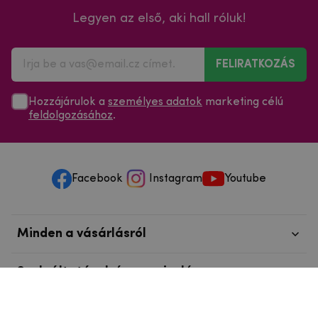
Legyen az első, aki hall róluk!
FELIRATKOZÁS
Hozzájárulok a
személyes adatok
marketing célú
feldolgozásához
.
Facebook
Instagram
Youtube
Minden a vásárlásról
Szolgáltatások és szervizelés
Szerzői jog © 2025
mpouzdra.hu