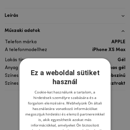
Leírás
Műszaki adatok
Telefon márka
APPLE
A telefonmodellhez
iPhone XS Max
Lakás típusa
Gél
Anyag
rugalmas gél
Ez a weboldal sütiket
Színes
többszínű
használ
Színes motívum
Absztrakt
Cookie-kat használunk a tartalom, a
hirdetések személyre szabására és a
Ne felejtsd el
forgalom elemzésére. Webhelyünk Ön általi
használatára vonatkozó információkat
megosztjuk hirdetési és elemző partnereinkkel
is, akik egyesíthetik azokat más
információkkal, amelyeket Ön biztosított