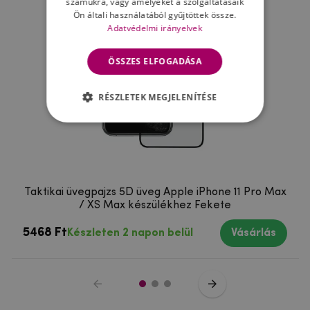
számukra, vagy amelyeket a szolgáltatásaik
Ön általi használatából gyűjtöttek össze.
Adatvédelmi irányelvek
ÖSSZES ELFOGADÁSA
RÉSZLETEK MEGJELENÍTÉSE
Taktikai üvegpajzs 5D üveg Apple iPhone 11 Pro Max
/ XS Max készülékhez Fekete
5468 Ft
Készleten 2 napon belül
Vásárlás