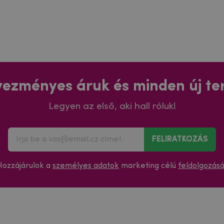
ezményes áruk és minden új t
Legyen az első, aki hall róluk!
FELIRATKOZÁS
Hozzájárulok a
személyes adatok
marketing célú
feldolgozás