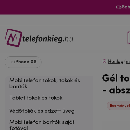
Szá
Honlap
/
m
iPhone XS
Gél t
Mobiltelefon tokok, tokok és
borítók
- abs
Tablet tokok és tokok
Események
Védőfóliák és edzett üveg
Mobiltelefon borítók saját
fotóval