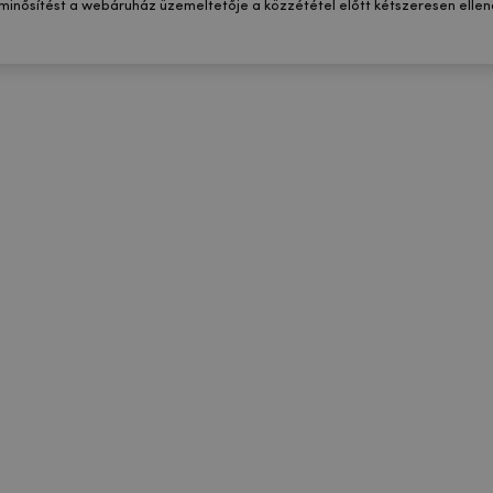
 minősítést a webáruház üzemeltetője a közzététel előtt kétszeresen ellenő