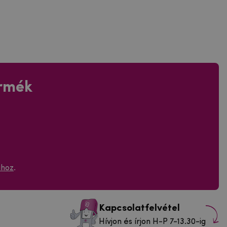
ermék
ához
.
Kapcsolatfelvétel
Hívjon és írjon H-P 7-13.30-ig