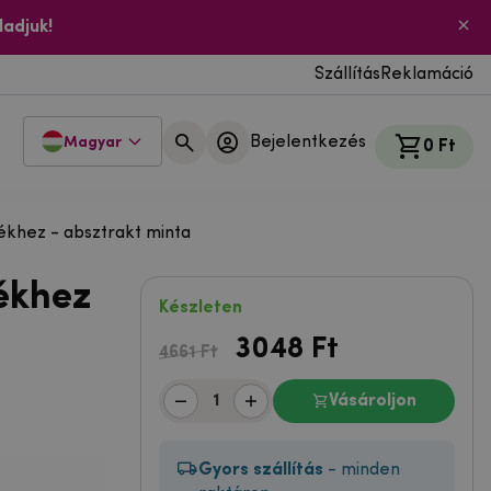
ladjuk!
Szállítás
Reklamáció
Bejelentkezés
Magyar
0 Ft
khez - absztrakt minta
ékhez
Készleten
3048
Ft
4661 Ft
Vásároljon
Gyors szállítás
- minden