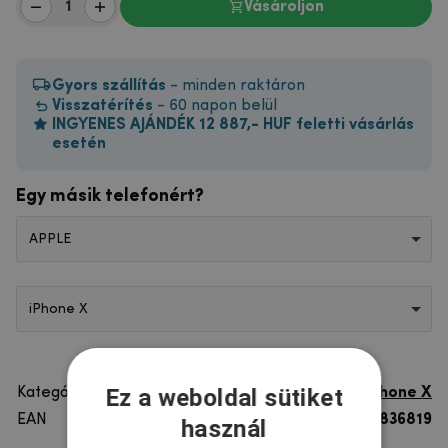
Vásároljon
Gyors szállítás
- minden raktáron
Visszatérítés
- 60 napon belül
INGYENES AJÁNDÉK 12 887,- HUF feletti vásárlás
esetén
Egy másik telefonért?
APPLE
iPhone X
Ez a weboldal sütiket
Kategória
iPhone X
EAN
8596579836819
használ