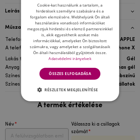
Cookie-kat használunk a tartalom, a
hirdetések személyre szabására és a
Leírás
forgalom elemzésére. Webhelyünk Ön általi
használatára vonatkozó információkat
Műszaki adatok
megosztjuk hirdetési és elemző partnereinkkel
is, akik egyesíthetik azokat más
Telefon márka
APPLE
információkkal, amelyeket Ön biztosított
számukra, vagy amelyeket a szolgáltatásaik
A telefonmodellhez
iPhone X
Ön általi használatából gyűjtöttek össze.
Adatvédelmi irányelvek
Lakás típusa
Gél
Anyag
rugalmas gél
ÖSSZES ELFOGADÁSA
Színes
többszínű
Színes motívum
Egyéb állatok
RÉSZLETEK MEGJELENÍTÉSE
A termék értékelése
Név
Válassza ki a csillagok
számát