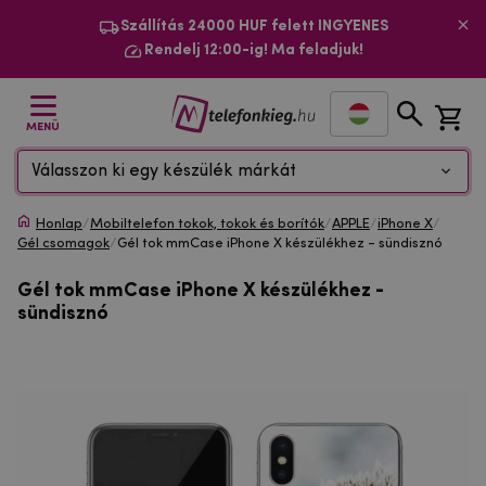
Szállítás 24000 HUF felett INGYENES
Rendelj 12:00-ig! Ma feladjuk!
MENÜ
Válasszon ki egy készülék márkát
Honlap
/
Mobiltelefon tokok, tokok és borítók
/
APPLE
/
iPhone X
/
Gél csomagok
/
Gél tok mmCase iPhone X készülékhez - sündisznó
Gél tok mmCase iPhone X készülékhez -
sündisznó