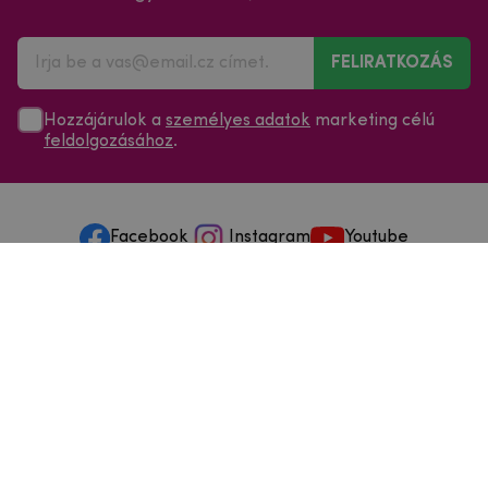
FELIRATKOZÁS
Hozzájárulok a
személyes adatok
marketing célú
feldolgozásához
.
Facebook
Instagram
Youtube
Minden a vásárlásról
Szolgáltatások és szervizelés
Szerzői jog © 2025
mpouzdra.hu