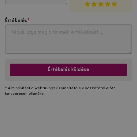
Értékelés
Értékelés küldése
* A minősítést a webáruház üzemeltetője a közzététel előtt
kétszeresen ellenőrzi.