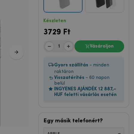
Készleten
3729
Ft
Vásároljon
Gyors szállítás
- minden
raktáron
Visszatérítés
- 60 napon
belül
INGYENES AJÁNDÉK 12 887,-
HUF feletti vásárlás esetén
Egy másik telefonért?