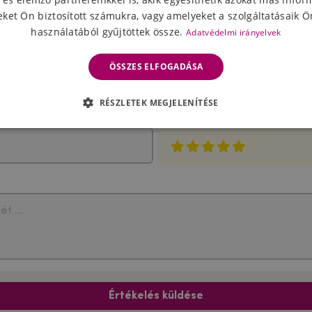
ket Ön biztosított számukra, vagy amelyeket a szolgáltatásaik Ön
használatából gyűjtöttek össze.
Adatvédelmi irányelvek
ÖSSZES ELFOGADÁSA
A termék értékelése
RÉSZLETEK MEGJELENÍTÉSE
Válassza ki a csillagok számát
Értékelés küldése