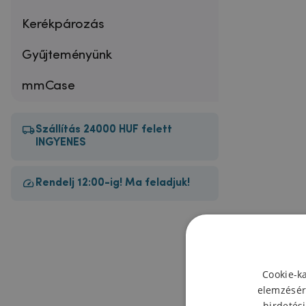
Kerékpározás
Gyűjteményünk
mmCase
Szállítás 24000 HUF felett
INGYENES
Rendelj 12:00-ig! Ma feladjuk!
Cookie-k
elemzésér
hirdetési