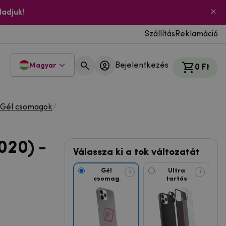
ladjuk!
Szállítás
Reklamáció
Bejelentkezés
Magyar
0 Ft
Gél csomagok
/
020) -
Válassza ki a tok változatát
Gél
Ultra
i
i
csomag
tartós