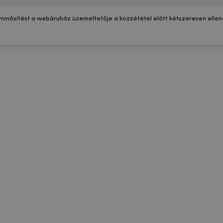
 minősítést a webáruház üzemeltetője a közzététel előtt kétszeresen ellenő