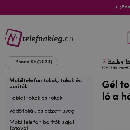
Szá
Honlap
/
Mo
iPhone SE (2020)
Gél tok mmCa
Mobiltelefon tokok, tokok és
Gél t
borítók
ló a 
Tablet tokok és tokok
Védőfóliák és edzett üveg
Mobiltelefon borítók saját
fotóval