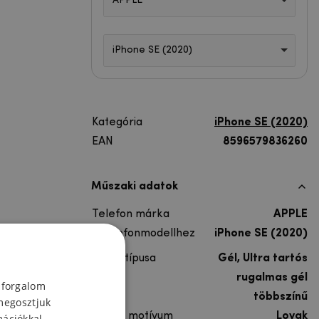
APPLE
iPhone SE (2020)
Kategória
iPhone SE (2020)
EAN
8596579836260
Műszaki adatok
Telefon márka
APPLE
A telefonmodellhez
iPhone SE (2020)
Lakás típusa
Gél, Ultra tartós
Anyag
rugalmas gél
 forgalom
Színes
többszínű
megosztjuk
Színes motívum
Lovak
mációkkal,