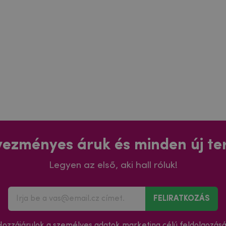
ezményes áruk és minden új t
Legyen az első, aki hall róluk!
FELIRATKOZÁS
Hozzájárulok a
személyes adatok
marketing célú
feldolgozás