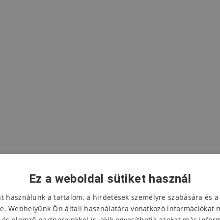
Ez a weboldal sütiket használ
at használunk a tartalom, a hirdetések személyre szabására és a
e. Webhelyünk Ön általi használatára vonatkozó információkat 
 és elemző partnereinkkel is, akik egyesíthetik azokat más infor