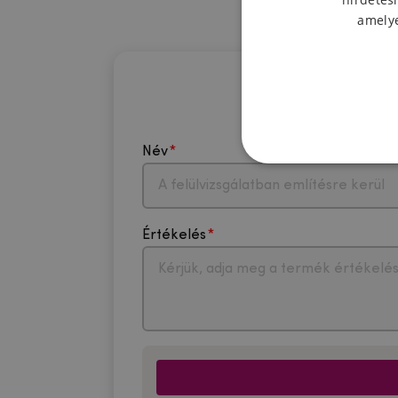
amelye
Név
Értékelés