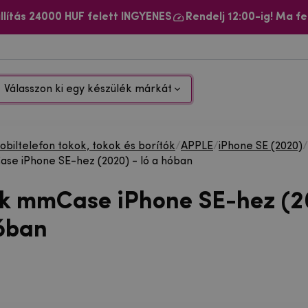
llítás 24000 HUF felett INGYENES
Rendelj 12:00-ig! Ma fe
Válasszon ki egy készülék márkát
biltelefon tokok, tokok és borítók
/
APPLE
/
iPhone SE (2020)
/
se iPhone SE-hez (2020) - ló a hóban
ok mmCase iPhone SE-hez (2
hóban