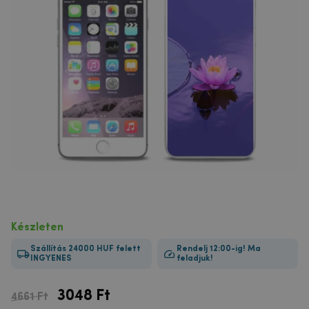
Készleten
Szállítás 24000 HUF felett
Rendelj 12:00-ig! Ma
INGYENES
feladjuk!
3048
Ft
4661 Ft