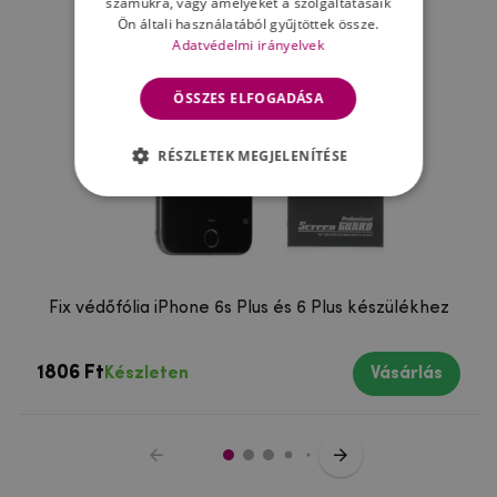
számukra, vagy amelyeket a szolgáltatásaik
Ön általi használatából gyűjtöttek össze.
Adatvédelmi irányelvek
ÖSSZES ELFOGADÁSA
RÉSZLETEK MEGJELENÍTÉSE
Fix védőfólia iPhone 6s Plus és 6 Plus készülékhez
1806 Ft
Készleten
Vásárlás