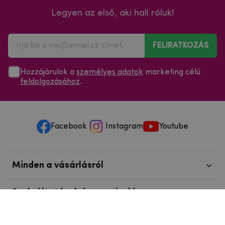
Legyen az első, aki hall róluk!
FELIRATKOZÁS
Hozzájárulok a
személyes adatok
marketing célú
feldolgozásához
.
Facebook
Instagram
Youtube
Minden a vásárlásról
Szolgáltatások és szervizelés
Szerzői jog © 2025
mpouzdra.hu