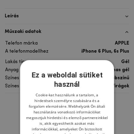
Leírás
Műszaki adatok
Telefon márka
APPLE
A telefonmodellhez
iPhone 6 Plus, 6s Plus
Lakás típusa
Gél
Anyag
rugalmas gél
Ez a weboldal sütiket
Színes
többszínű
használ
Színes motívum
Virágok
Cookie-kat használunk a tartalom, a
hirdetések személyre szabására és a
Ne felejtsd el
forgalom elemzésére. Webhelyünk Ön általi
használatára vonatkozó információkat
megosztjuk hirdetési és elemző partnereinkkel
is, akik egyesíthetik azokat más
információkkal, amelyeket Ön biztosított