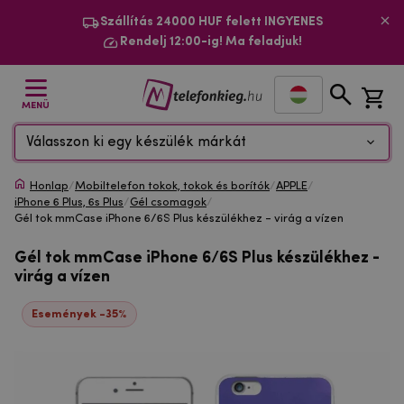
Szállítás 24000 HUF felett INGYENES
Rendelj 12:00-ig! Ma feladjuk!
MENÜ
Válasszon ki egy készülék márkát
Honlap
/
Mobiltelefon tokok, tokok és borítók
/
APPLE
/
iPhone 6 Plus, 6s Plus
/
Gél csomagok
/
Gél tok mmCase iPhone 6/6S Plus készülékhez - virág a vízen
Gél tok mmCase iPhone 6/6S Plus készülékhez -
virág a vízen
Események -35%