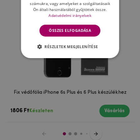
számukra, vagy amelyeket a szolgáltatásaik
Ön általi használatából gyűjtöttek össze.
Adatvédelmi irányelvek
ÖSSZES ELFOGADÁSA
RÉSZLETEK MEGJELENÍTÉSE
Fix védőfólia iPhone 6s Plus és 6 Plus készülékhez
1806 Ft
Készleten
Vásárlás