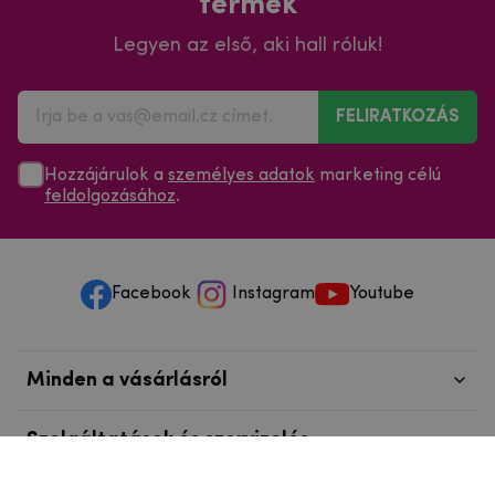
termék
Legyen az első, aki hall róluk!
FELIRATKOZÁS
Hozzájárulok a
személyes adatok
marketing célú
feldolgozásához
.
Facebook
Instagram
Youtube
Minden a vásárlásról
Szolgáltatások és szervizelés
Szerzői jog © 2025
mpouzdra.hu