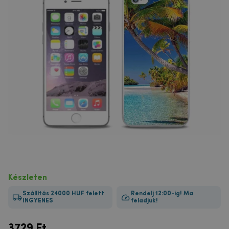
Készleten
Szállítás 24000 HUF felett
Rendelj 12:00-ig! Ma
INGYENES
feladjuk!
3729
Ft