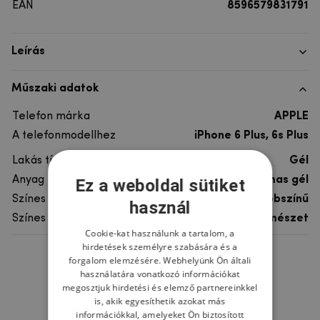
EAN
8596579831791
Leírás
Műszaki adatok
Telefon márka
APPLE
A telefonmodellhez
iPhone 6 Plus, 6s Plus
Lakás típusa
Gél
Anyag
rugalmas gél
Ez a weboldal sütiket
Színes
többszínű
használ
Színes motívum
Természet
Cookie-kat használunk a tartalom, a
hirdetések személyre szabására és a
forgalom elemzésére. Webhelyünk Ön általi
Ne felejtsd el
használatára vonatkozó információkat
megosztjuk hirdetési és elemző partnereinkkel
is, akik egyesíthetik azokat más
információkkal, amelyeket Ön biztosított