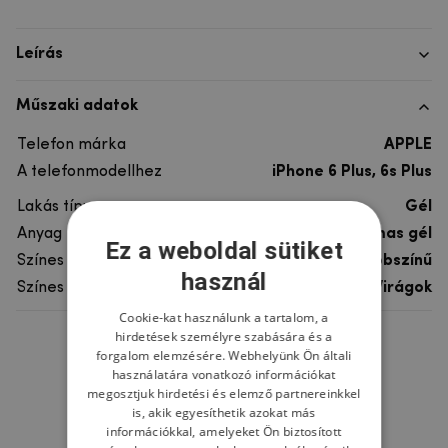
Leírás
Műszaki adatok
Telefon márka
APPLE
A telefonmodellhez
iPhone 6 Plus, 6s Plus
Lakás típusa
Gél
Anyag
rugalmas gél
Ez a weboldal sütiket
Színes
többszínű
használ
Színes motívum
Virágok
Cookie-kat használunk a tartalom, a
hirdetések személyre szabására és a
Ne felejtsd el
forgalom elemzésére. Webhelyünk Ön általi
használatára vonatkozó információkat
megosztjuk hirdetési és elemző partnereinkkel
is, akik egyesíthetik azokat más
információkkal, amelyeket Ön biztosított