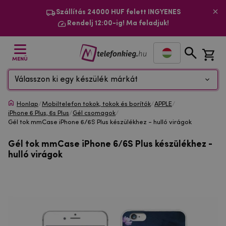
Szállítás 24000 HUF felett INGYENES
Rendelj 12:00-ig! Ma feladjuk!
MENÜ
Válasszon ki egy készülék márkát
Honlap
/
Mobiltelefon tokok, tokok és borítók
/
APPLE
/
iPhone 6 Plus, 6s Plus
/
Gél csomagok
/
Gél tok mmCase iPhone 6/6S Plus készülékhez - hulló virágok
Gél tok mmCase iPhone 6/6S Plus készülékhez -
hulló virágok