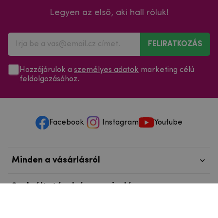
Legyen az első, aki hall róluk!
FELIRATKOZÁS
Hozzájárulok a
személyes adatok
marketing célú
feldolgozásához
.
Facebook
Instagram
Youtube
Minden a vásárlásról
Szolgáltatások és szervizelés
Szerzői jog © 2025
mpouzdra.hu