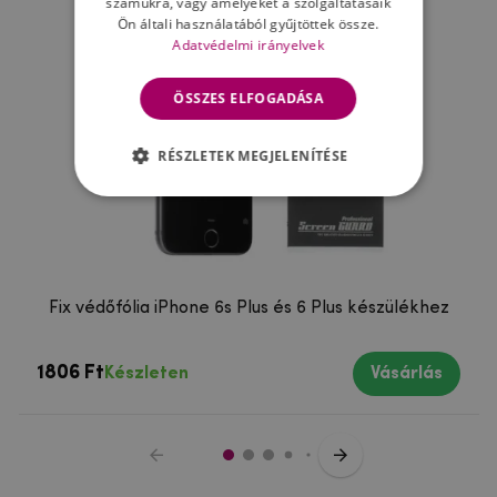
számukra, vagy amelyeket a szolgáltatásaik
Ön általi használatából gyűjtöttek össze.
Adatvédelmi irányelvek
ÖSSZES ELFOGADÁSA
RÉSZLETEK MEGJELENÍTÉSE
Fix védőfólia iPhone 6s Plus és 6 Plus készülékhez
1806 Ft
Készleten
Vásárlás