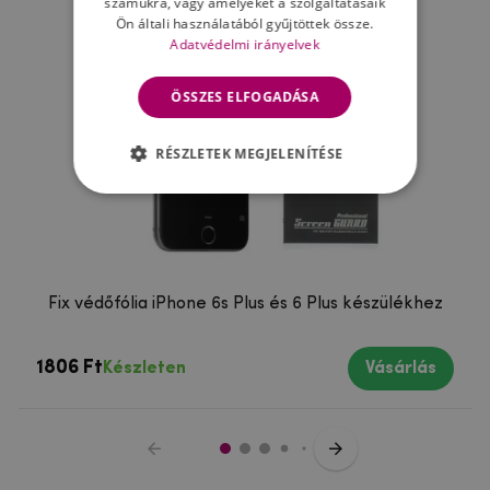
számukra, vagy amelyeket a szolgáltatásaik
Ön általi használatából gyűjtöttek össze.
Adatvédelmi irányelvek
ÖSSZES ELFOGADÁSA
RÉSZLETEK MEGJELENÍTÉSE
Fix védőfólia iPhone 6s Plus és 6 Plus készülékhez
1806 Ft
Készleten
Vásárlás