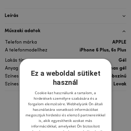
Leírás
Műszaki adatok
Telefon márka
APPLE
A telefonmodellhez
iPhone 6 Plus, 6s Plus
Lakás típusa
Gél
Anyag
rugalmas gél
Ez a weboldal sütiket
Színes
többszínű
használ
Színes motívum
Lovak
Cookie-kat használunk a tartalom, a
hirdetések személyre szabására és a
Ne felejtsd el
forgalom elemzésére. Webhelyünk Ön általi
használatára vonatkozó információkat
megosztjuk hirdetési és elemző partnereinkkel
is, akik egyesíthetik azokat más
információkkal, amelyeket Ön biztosított