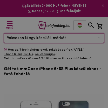
Szállítás 24000 HUF felett INGYENES
Rendelj 12:00-ig! Ma feladjuk!
MENÜ
Válasszon ki egy készülék márkát
Honlap
/
Mobiltelefon tokok, tokok és borítók
/
APPLE
/
iPhone 6 Plus, 6s Plus
/
Gél csomagok
/
Gél tok mmCase iPhone 6/6S Plus készülékhez - futó fehér ló
Gél tok mmCase iPhone 6/6S Plus készülékhez -
futó fehér ló