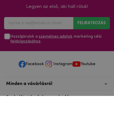
Legyen az első, aki hall róluk!
FELIRATKOZÁS
Hozzájárulok a
személyes adatok
marketing célú
feldolgozásához
.
Facebook
Instagram
Youtube
Minden a vásárlásról
Szolgáltatások és szervizelés
Szerzői jog © 2025
mpouzdra.hu