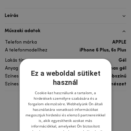
Leírás
Műszaki adatok
Telefon márka
APPLE
A telefonmodellhez
iPhone 6 Plus, 6s Plus
Lakás típusa
Gél
Anyag
rugalmas gél
Ez a weboldal sütiket
Színes
többszínű
használ
Színes motívum
Természet
Cookie-kat használunk a tartalom, a
hirdetések személyre szabására és a
Ne felejtsd el
forgalom elemzésére. Webhelyünk Ön általi
használatára vonatkozó információkat
megosztjuk hirdetési és elemző partnereinkkel
is, akik egyesíthetik azokat más
információkkal, amelyeket Ön biztosított