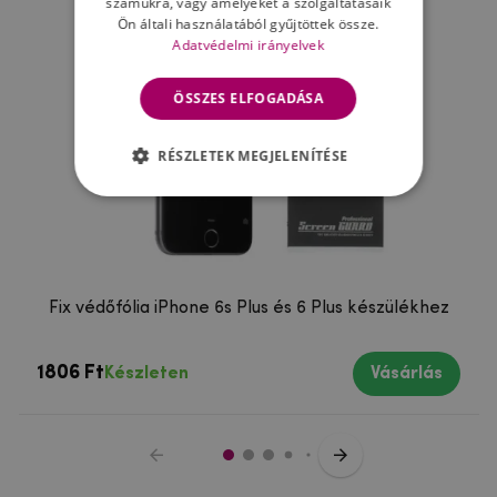
számukra, vagy amelyeket a szolgáltatásaik
Ön általi használatából gyűjtöttek össze.
Adatvédelmi irányelvek
ÖSSZES ELFOGADÁSA
RÉSZLETEK MEGJELENÍTÉSE
Fix védőfólia iPhone 6s Plus és 6 Plus készülékhez
1806 Ft
Készleten
Vásárlás