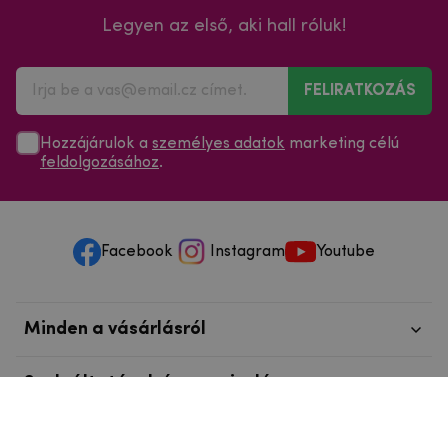
Legyen az első, aki hall róluk!
FELIRATKOZÁS
Hozzájárulok a
személyes adatok
marketing célú
feldolgozásához
.
Facebook
Instagram
Youtube
Minden a vásárlásról
Szolgáltatások és szervizelés
Szerzői jog © 2025
mpouzdra.hu