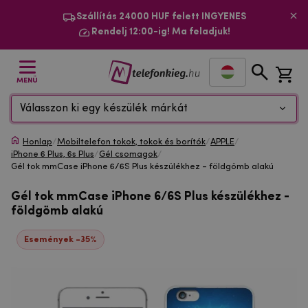
Szállítás 24000 HUF felett INGYENES
Rendelj 12:00-ig! Ma feladjuk!
MENÜ
Válasszon ki egy készülék márkát
Honlap
/
Mobiltelefon tokok, tokok és borítók
/
APPLE
/
iPhone 6 Plus, 6s Plus
/
Gél csomagok
/
Gél tok mmCase iPhone 6/6S Plus készülékhez - földgömb alakú
Gél tok mmCase iPhone 6/6S Plus készülékhez -
földgömb alakú
Események -35%