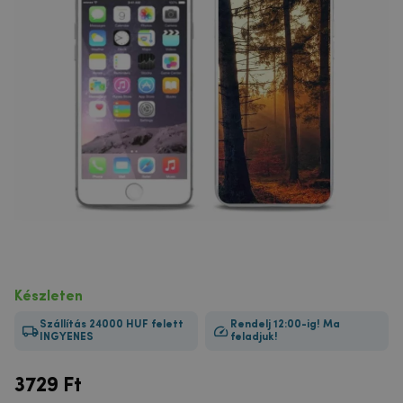
Készleten
Szállítás 24000 HUF felett
Rendelj 12:00-ig! Ma
INGYENES
feladjuk!
3729
Ft