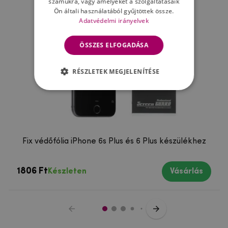
számukra, vagy amelyeket a szolgáltatásaik
Ön általi használatából gyűjtöttek össze.
Adatvédelmi irányelvek
ÖSSZES ELFOGADÁSA
RÉSZLETEK MEGJELENÍTÉSE
Fix védőfólia iPhone 6s Plus és 6 Plus készülékhez
1806 Ft
Készleten
Vásárlás