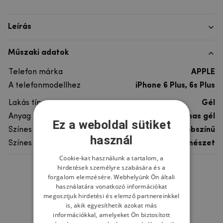
Leírás
Műszaki adatok
Telefon márka
APPLE
A telefonmodellhez
iPhone 6 Plus, 6s Plus
Lakás típusa
Gél
Anyag
rugalmas gél
Ez a weboldal sütiket
Színes
többszínű
használ
Színes motívum
Természet
Cookie-kat használunk a tartalom, a
hirdetések személyre szabására és a
Ne felejtsd el
forgalom elemzésére. Webhelyünk Ön általi
használatára vonatkozó információkat
megosztjuk hirdetési és elemző partnereinkkel
is, akik egyesíthetik azokat más
információkkal, amelyeket Ön biztosított