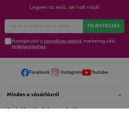
Legyen az első, aki hall róluk!
FELIRATKOZÁS
Hozzájárulok a
személyes adatok
marketing célú
feldolgozásához
.
Facebook
Instagram
Youtube
Minden a vásárlásról
Szolgáltatások és szervizelés
Szerzői jog © 2025
mpouzdra.hu