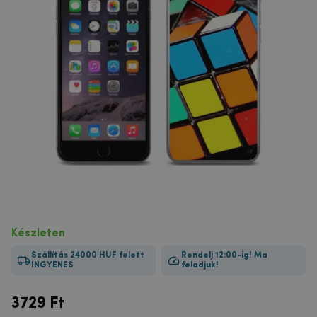
Készleten
Szállítás 24000 HUF felett
Rendelj 12:00-ig! Ma
INGYENES
feladjuk!
3729
Ft