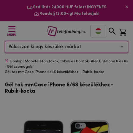
Szállítás 24000 HUF felett INGYENES
Rendelj 12:00-ig! Ma feladjuk!
MENÜ
Válasszon ki egy készülék márkát
Honlap
/
Mobiltelefon tokok, tokok és borítók
/
APPLE
/
iPhone 6 és 6s
/
Gél csomagok
/
Gél tok mmCase iPhone 6/6S készülékhez - Rubik-kocka
Gél tok mmCase iPhone 6/6S készülékhez -
Rubik-kocka