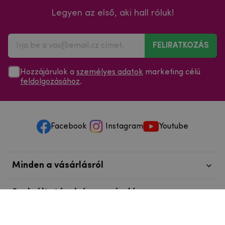
Legyen az első, aki hall róluk!
FELIRATKOZÁS
Hozzájárulok a
személyes adatok
marketing célú
feldolgozásához
.
Facebook
Instagram
Youtube
Minden a vásárlásról
Szolgáltatások és szervizelés
Szerzői jog © 2025
mpouzdra.hu