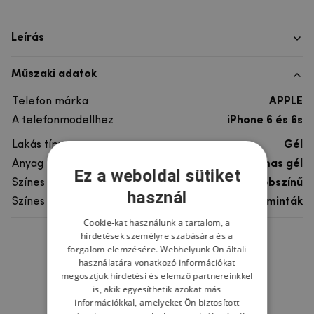
Leírás
Műszaki adatok
Telefon márka
APPLE
A telefonmodellhez
iPhone 6 és 6s
Lakás típusa
Gél
Anyag
rugalmas gél
Ez a weboldal sütiket
Színes
többszínű
használ
Színes motívum
Egyéb minták
Cookie-kat használunk a tartalom, a
hirdetések személyre szabására és a
Ne felejtsd el
forgalom elemzésére. Webhelyünk Ön általi
használatára vonatkozó információkat
megosztjuk hirdetési és elemző partnereinkkel
is, akik egyesíthetik azokat más
információkkal, amelyeket Ön biztosított