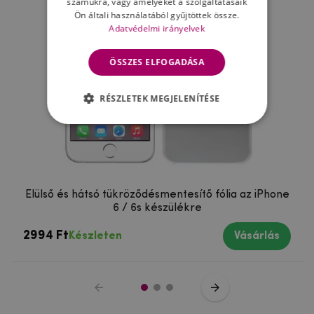
számukra, vagy amelyeket a szolgáltatásaik
Ön általi használatából gyűjtöttek össze.
Adatvédelmi irányelvek
ÖSSZES ELFOGADÁSA
RÉSZLETEK MEGJELENÍTÉSE
Elülső és hátsó tükröződésmentesítő fólia az iPhone
6 / 6s készülékre
2994 Ft
Készleten
Vásárlás