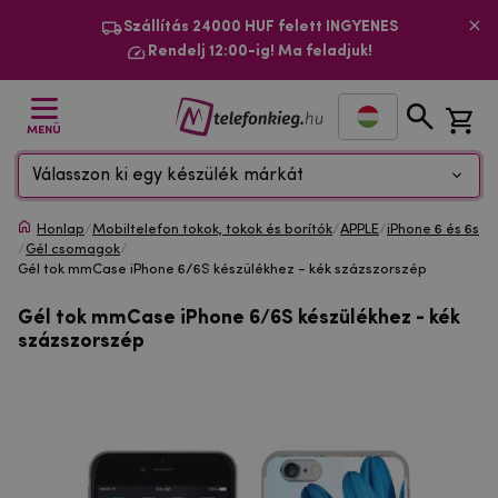
Szállítás 24000 HUF felett INGYENES
Rendelj 12:00-ig! Ma feladjuk!
MENÜ
Válasszon ki egy készülék márkát
Honlap
/
Mobiltelefon tokok, tokok és borítók
/
APPLE
/
iPhone 6 és 6s
/
Gél csomagok
/
Gél tok mmCase iPhone 6/6S készülékhez - kék százszorszép
Gél tok mmCase iPhone 6/6S készülékhez - kék
százszorszép