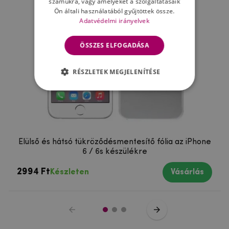
számukra, vagy amelyeket a szolgáltatásaik
Ön általi használatából gyűjtöttek össze.
Adatvédelmi irányelvek
ÖSSZES ELFOGADÁSA
RÉSZLETEK MEGJELENÍTÉSE
Elülső és hátsó tükröződésmentesítő fólia az iPhone
6 / 6s készülékre
2994 Ft
Készleten
Vásárlás