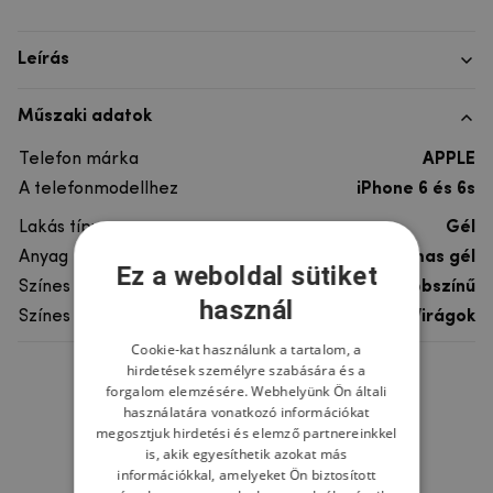
Leírás
Műszaki adatok
Telefon márka
APPLE
A telefonmodellhez
iPhone 6 és 6s
Lakás típusa
Gél
Anyag
rugalmas gél
Ez a weboldal sütiket
Színes
többszínű
használ
Színes motívum
Virágok
Cookie-kat használunk a tartalom, a
hirdetések személyre szabására és a
Ne felejtsd el
forgalom elemzésére. Webhelyünk Ön általi
használatára vonatkozó információkat
megosztjuk hirdetési és elemző partnereinkkel
is, akik egyesíthetik azokat más
információkkal, amelyeket Ön biztosított