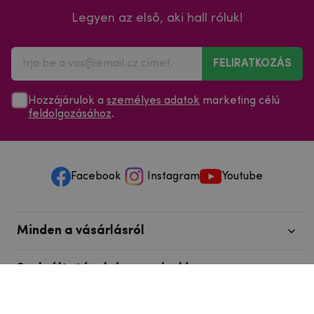
Legyen az első, aki hall róluk!
FELIRATKOZÁS
Hozzájárulok a
személyes adatok
marketing célú
feldolgozásához
.
Facebook
Instagram
Youtube
Minden a vásárlásról
Szolgáltatások és szervizelés
Szerzői jog © 2025
mpouzdra.hu