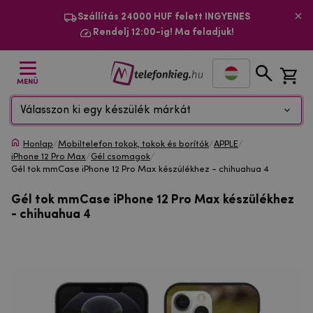
Szállítás 24000 HUF felett INGYENES
Rendelj 12:00-ig! Ma feladjuk!
MENÜ
Válasszon ki egy készülék márkát
Honlap
/
Mobiltelefon tokok, tokok és borítók
/
APPLE
/
iPhone 12 Pro Max
/
Gél csomagok
/
Gél tok mmCase iPhone 12 Pro Max készülékhez - chihuahua 4
Gél tok mmCase iPhone 12 Pro Max készülékhez
- chihuahua 4