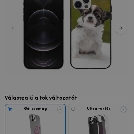
Válassza ki a tok változatát
Gél csomag
Ultra tartós
i
i