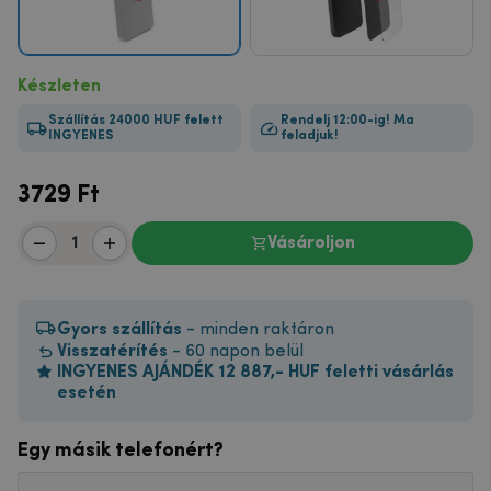
Készleten
Szállítás 24000 HUF felett
Rendelj 12:00-ig! Ma
INGYENES
feladjuk!
3729
Ft
Vásároljon
Gyors szállítás
- minden raktáron
Visszatérítés
- 60 napon belül
INGYENES AJÁNDÉK 12 887,- HUF feletti vásárlás
esetén
Egy másik telefonért?