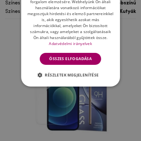
forgalom elemzésére. Webhelyünk Ön általi
Színes
többszínű
használatára vonatkozó információkat
Színes motívum
Kutyák
megosztjuk hirdetési és elemző partnereinkkel
is, akik egyesíthetik azokat más
információkkal, amelyeket Ön biztosított
számukra, vagy amelyeket a szolgáltatásaik
Ne felejtsd el
Ön általi használatából gyűjtöttek össze.
Adatvédelmi irányelvek
ÖSSZES ELFOGADÁSA
RÉSZLETEK MEGJELENÍTÉSE