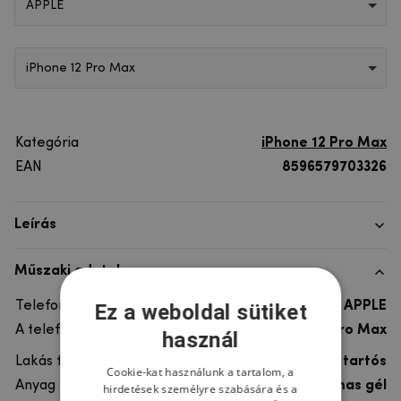
APPLE
iPhone 12 Pro Max
Kategória
iPhone 12 Pro Max
EAN
8596579703326
Leírás
Műszaki adatok
Telefon márka
APPLE
Ez a weboldal sütiket
A telefonmodellhez
iPhone 12 Pro Max
használ
Lakás típusa
Gél, Ultra tartós
Cookie-kat használunk a tartalom, a
Anyag
rugalmas gél
hirdetések személyre szabására és a