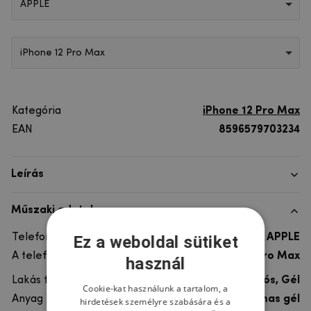
APPLE
iPhone 12 Pro Max
Kategória
iPhone 12 Pro Max
EAN
8596579703234
Leírás
Műszaki adatok
Telefon márka
APPLE
Ez a weboldal sütiket
A telefonmodellhez
iPhone 12 Pro Max
használ
Lakás típusa
Ultra tartós, Gél
Cookie-kat használunk a tartalom, a
Anyag
rugalmas gél
hirdetések személyre szabására és a