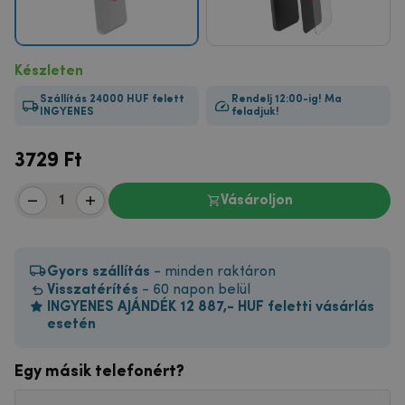
Készleten
Szállítás 24000 HUF felett
Rendelj 12:00-ig! Ma
INGYENES
feladjuk!
3729
Ft
Vásároljon
Gyors szállítás
- minden raktáron
Visszatérítés
- 60 napon belül
INGYENES AJÁNDÉK 12 887,- HUF feletti vásárlás
esetén
Egy másik telefonért?