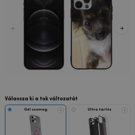
Válassza ki a tok változatát
Gél csomag
Ultra tartós
i
i