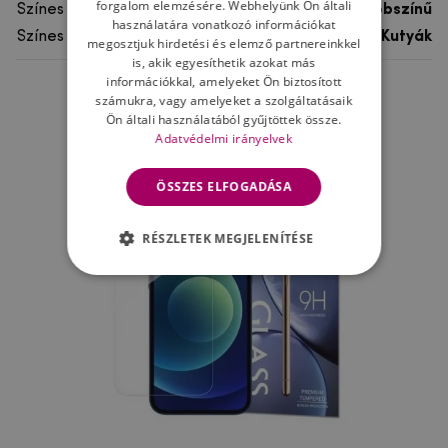
forgalom elemzésére. Webhelyünk Ön általi
Színes
többszínű
használatára vonatkozó információkat
Színes motívum
Kutyák
megosztjuk hirdetési és elemző partnereinkkel
is, akik egyesíthetik azokat más
információkkal, amelyeket Ön biztosított
számukra, vagy amelyeket a szolgáltatásaik
Ne felejtsd el
Ön általi használatából gyűjtöttek össze.
Adatvédelmi irányelvek
ÖSSZES ELFOGADÁSA
RÉSZLETEK MEGJELENÍTÉSE