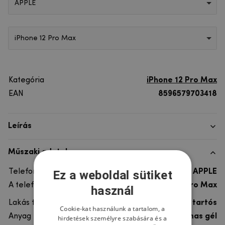
APPLE
iPhone 12 Pro Max
Kategória
iPhone 12 Pro Max
EAN
8596579703418
Leírás
Műszaki adatok
Telefon márka
APPLE
Ez a weboldal sütiket
A telefonmodellhez
iPhone 12 Pro Max
használ
Lakás típusa
Gél, Ultra tartós
Cookie-kat használunk a tartalom, a
Anyag
rugalmas gél
hirdetések személyre szabására és a