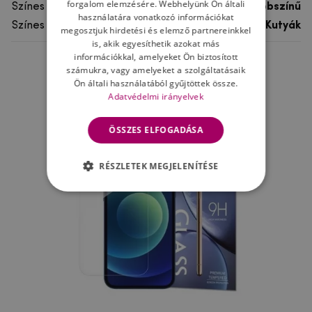
forgalom elemzésére. Webhelyünk Ön általi
Színes
többszínű
használatára vonatkozó információkat
Színes motívum
Kutyák
megosztjuk hirdetési és elemző partnereinkkel
is, akik egyesíthetik azokat más
információkkal, amelyeket Ön biztosított
számukra, vagy amelyeket a szolgáltatásaik
Ne felejtsd el
Ön általi használatából gyűjtöttek össze.
Adatvédelmi irányelvek
ÖSSZES ELFOGADÁSA
RÉSZLETEK MEGJELENÍTÉSE