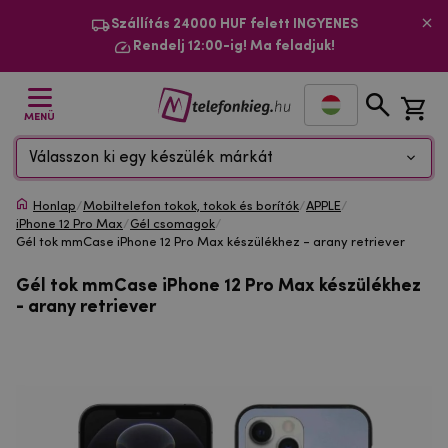
Szállítás 24000 HUF felett INGYENES
Rendelj 12:00-ig! Ma feladjuk!
MENÜ
Válasszon ki egy készülék márkát
Honlap
/
Mobiltelefon tokok, tokok és borítók
/
APPLE
/
iPhone 12 Pro Max
/
Gél csomagok
/
Gél tok mmCase iPhone 12 Pro Max készülékhez - arany retriever
Gél tok mmCase iPhone 12 Pro Max készülékhez
- arany retriever