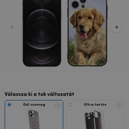
Válassza ki a tok változatát
Gél csomag
Ultra tartós
i
i