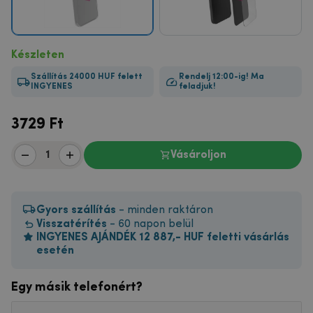
Készleten
Szállítás 24000 HUF felett
Rendelj 12:00-ig! Ma
INGYENES
feladjuk!
3729
Ft
Vásároljon
Gyors szállítás
- minden raktáron
Visszatérítés
- 60 napon belül
INGYENES AJÁNDÉK 12 887,- HUF feletti vásárlás
esetén
Egy másik telefonért?