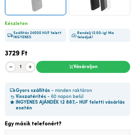
Készleten
Szállítás 24000 HUF felett
Rendelj 12:00-ig! Ma
INGYENES
feladjuk!
3729
Ft
Vásároljon
Gyors szállítás
- minden raktáron
Visszatérítés
- 60 napon belül
INGYENES AJÁNDÉK 12 887,- HUF feletti vásárlás
esetén
Egy másik telefonért?