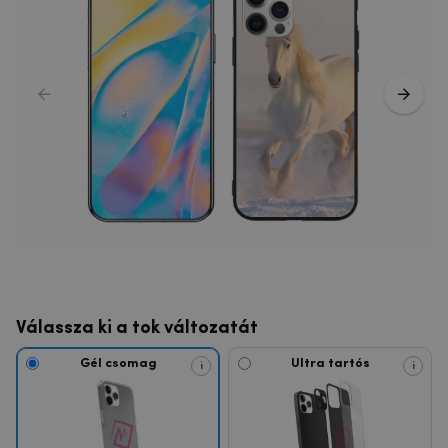
Válassza ki a tok változatát
Gél csomag
Ultra tartós
i
i