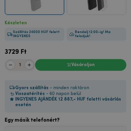
Készleten
Szállítás 24000 HUF felett
Rendelj 12:00-ig! Ma
INGYENES
feladjuk!
3729
Ft
Vásároljon
Gyors szállítás
- minden raktáron
Visszatérítés
- 60 napon belül
INGYENES AJÁNDÉK 12 887,- HUF feletti vásárlás
esetén
Egy másik telefonért?