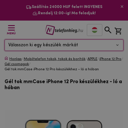
Szállítás 24000 HUF felett INGYENES
Rendelj 12:00-ig! Ma feladjuk!
MENÜ
Válasszon ki egy készülék márkát
Honlap
/
Mobiltelefon tokok, tokok és borítók
/
APPLE
/
iPhone 12 Pro
/
Gél csomagok
/
Gél tok mmCase iPhone 12 Pro készülékhez - ló a hóban
Gél tok mmCase iPhone 12 Pro készülékhez - ló a
hóban