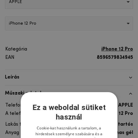
APPLE
iPhone 12 Pro
Kategória
iPhone 12 Pro
EAN
8596579834945
Leírás
Műszaki adatok
Telefon márka
APPLE
Ez a weboldal sütiket
A telefonmodellhez
iPhone 12 Pro
használ
Lakás típusa
Gél, Ultra tartós
Cookie-kat használunk a tartalom, a
Anyag
rugalmas gél
hirdetések személyre szabására és a