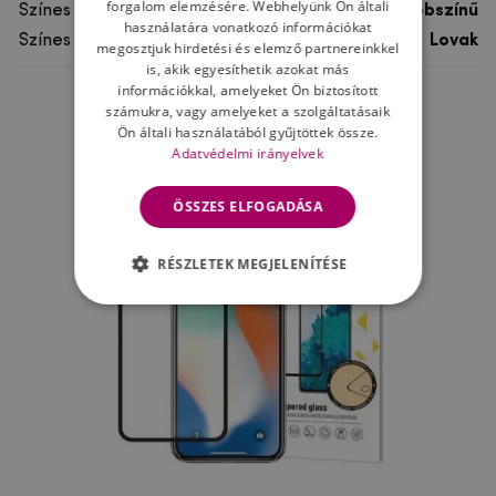
forgalom elemzésére. Webhelyünk Ön általi
Színes
többszínű
használatára vonatkozó információkat
Színes motívum
Lovak
megosztjuk hirdetési és elemző partnereinkkel
is, akik egyesíthetik azokat más
információkkal, amelyeket Ön biztosított
számukra, vagy amelyeket a szolgáltatásaik
Ne felejtsd el
Ön általi használatából gyűjtöttek össze.
Adatvédelmi irányelvek
ÖSSZES ELFOGADÁSA
RÉSZLETEK MEGJELENÍTÉSE