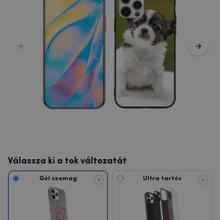
Válassza ki a tok változatát
Gél csomag
Ultra tartós
i
i