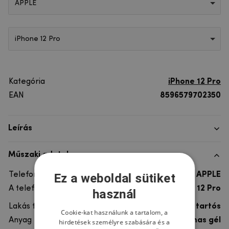
APPLE
iPhone 12 Pro
Kategória
iPhone 12 Pro
EAN
8596579702350
Leírás
Műszaki adatok
Telefon márka
APPLE
Ez a weboldal sütiket
A telefonmodellhez
iPhone 12 Pro
használ
Lakás típusa
Gél, Ultra tartós
Cookie-kat használunk a tartalom, a
Anyag
rugalmas gél
hirdetések személyre szabására és a