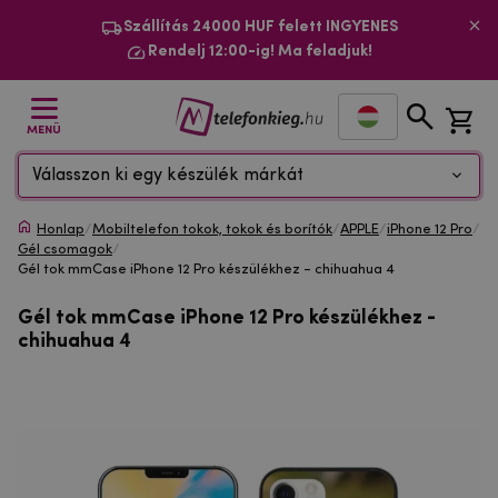
Szállítás 24000 HUF felett INGYENES
Rendelj 12:00-ig! Ma feladjuk!
MENÜ
Válasszon ki egy készülék márkát
Honlap
/
Mobiltelefon tokok, tokok és borítók
/
APPLE
/
iPhone 12 Pro
/
Gél csomagok
/
Gél tok mmCase iPhone 12 Pro készülékhez - chihuahua 4
Gél tok mmCase iPhone 12 Pro készülékhez -
chihuahua 4