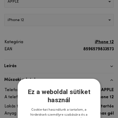
APPLE
iPhone 12
Kategória
iPhone 12
EAN
8596579833573
Leírás
Műszaki adatok
Telefon márka
APPLE
Ez a weboldal sütiket
A telefonmodellhez
iPhone 12
használ
Lakás típusa
Gél, Ultra tartós
Cookie-kat használunk a tartalom, a
Anyag
rugalmas gél
hirdetések személyre szabására és a