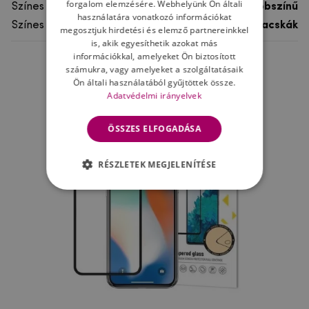
forgalom elemzésére. Webhelyünk Ön általi
Színes
többszínű
használatára vonatkozó információkat
Színes motívum
Macskák
megosztjuk hirdetési és elemző partnereinkkel
is, akik egyesíthetik azokat más
információkkal, amelyeket Ön biztosított
számukra, vagy amelyeket a szolgáltatásaik
Ne felejtsd el
Ön általi használatából gyűjtöttek össze.
Adatvédelmi irányelvek
ÖSSZES ELFOGADÁSA
RÉSZLETEK MEGJELENÍTÉSE