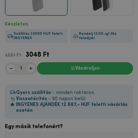
Készleten
Szállítás 24000 HUF felett
Rendelj 12:00-ig! Ma
INGYENES
feladjuk!
3048
Ft
4661 Ft
Vásároljon
Gyors szállítás
- minden raktáron
Visszatérítés
- 60 napon belül
INGYENES AJÁNDÉK 12 887,- HUF feletti vásárlás
esetén
Egy másik telefonért?