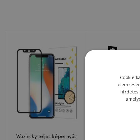
Cookie-k
elemzésér
hirdetési
amelye
Wozinsky teljes képernyős
MCL edzett üvegbő