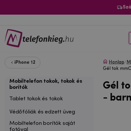
Szá
Honlap
/
Mo
iPhone 12
Gél tok mmCa
Mobiltelefon tokok, tokok és
Gél t
borítók
- bar
Tablet tokok és tokok
Védőfóliák és edzett üveg
Mobiltelefon borítók saját
fotóval