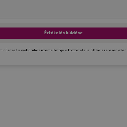
Értékelés küldése
 minősítést a webáruház üzemeltetője a közzététel előtt kétszeresen ellenő