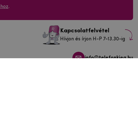
ához
.
Kapcsolatfelvétel
Hívjon és írjon H-P 7-13.30-ig
info@telefonkieg.hu