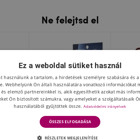
Ne felejtsd el
Ez a weboldal sütiket használ
at használunk a tartalom, a hirdetések személyre szabására és a
e. Webhelyünk Ön általi használatára vonatkozó információkat 
 és elemző partnereinkkel is, akik egyesíthetik azokat más infor
ket Ön biztosított számukra, vagy amelyeket a szolgáltatásaik Ön
használatából gyűjtöttek össze.
Adatvédelmi irányelvek
ÖSSZES ELFOGADÁSA
l készült
9H edzett üvegből készült
Taktikai
RÉSZLETEK MEGJELENÍTÉSE