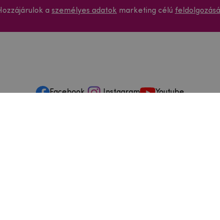
Hozzájárulok a
személyes adatok
marketing célú
feldolgozás
Facebook
Instagram
Youtube
ások és szervizelés
ződéstől való elállás
dja
szállítási feltételek
és visszaküldések