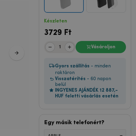
Készleten
3729
Ft
Vásároljon
Gyors szállítás
- minden
raktáron
Visszatérítés
- 60 napon
belül
INGYENES AJÁNDÉK 12 887,-
HUF feletti vásárlás esetén
Egy másik telefonért?