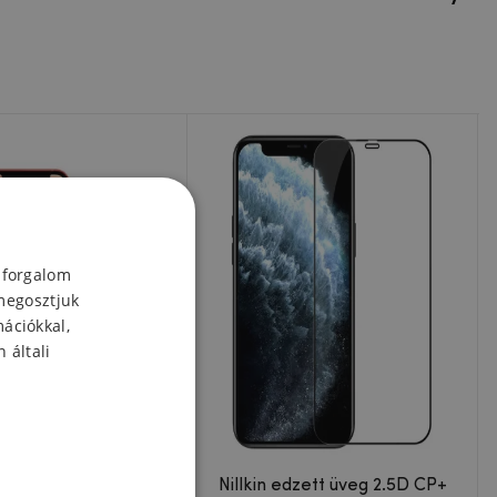
 forgalom
megosztjuk
mációkkal,
 általi
 üvegpajzs 2.5D üveg
Nillkin edzett üveg 2.5D CP+