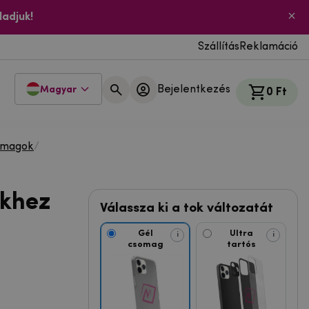
ladjuk!
Szállítás
Reklamáció
Bejelentkezés
Magyar
0 Ft
omagok
/
ékhez
Válassza ki a tok változatát
Gél
Ultra
i
i
csomag
tartós