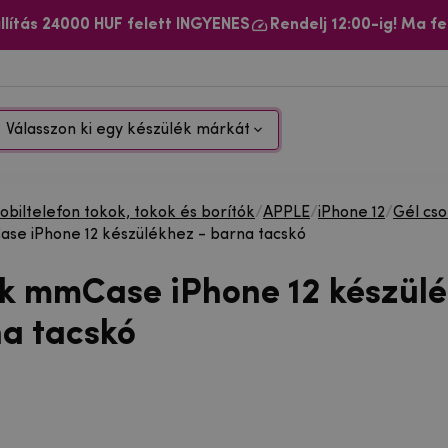
llítás 24000 HUF felett INGYENES
Rendelj 12:00-ig! Ma fe
Válasszon ki egy készülék márkát
biltelefon tokok, tokok és borítók
/
APPLE
/
iPhone 12
/
Gél cs
se iPhone 12 készülékhez - barna tacskó
ok mmCase iPhone 12 készül
na tacskó