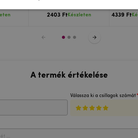
iPhone 12
kamera lencse az iPhone 12
Apple iPho
n
készüléken
2403 Ft
4339 Ft
leten
Készleten
Ké
A termék értékelése
Válassza ki a csillagok számát