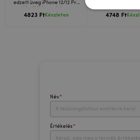
edzett üveg iPhone 12/12 Pro
kamera lencse az 
készülékhez - fekete
készüléke
4823 Ft
4748 Ft
Készleten
Kész
Név
Értékelés