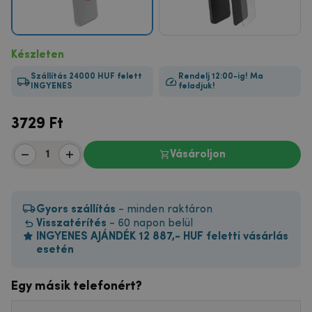
Készleten
Szállítás 24000 HUF felett
Rendelj 12:00-ig! Ma
INGYENES
feladjuk!
3729
Ft
Vásároljon
Gyors szállítás
- minden raktáron
Visszatérítés
- 60 napon belül
INGYENES AJÁNDÉK 12 887,- HUF feletti vásárlás
esetén
Egy másik telefonért?