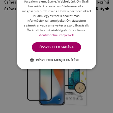
forgalom elemzésére. Webhelyünk Ön általi
Színes
többszínű
használatára vonatkozó információkat
Színes motívum
Kutyák
megosztjuk hirdetési és elemző partnereinkkel
is, akik egyesíthetik azokat más
információkkal, amelyeket Ön biztosított
számukra, vagy amelyeket a szolgáltatásaik
Ne felejtsd el
Ön általi használatából gyűjtöttek össze.
Adatvédelmi irányelvek
ÖSSZES ELFOGADÁSA
RÉSZLETEK MEGJELENÍTÉSE