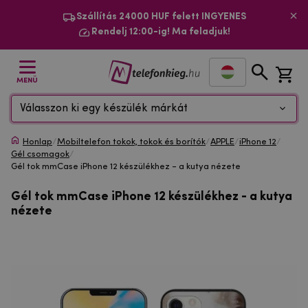
Szállítás 24000 HUF felett INGYENES
Rendelj 12:00-ig! Ma feladjuk!
MENÜ
Válasszon ki egy készülék márkát
Honlap
/
Mobiltelefon tokok, tokok és borítók
/
APPLE
/
iPhone 12
/
Gél csomagok
/
Gél tok mmCase iPhone 12 készülékhez - a kutya nézete
Gél tok mmCase iPhone 12 készülékhez - a kutya
nézete