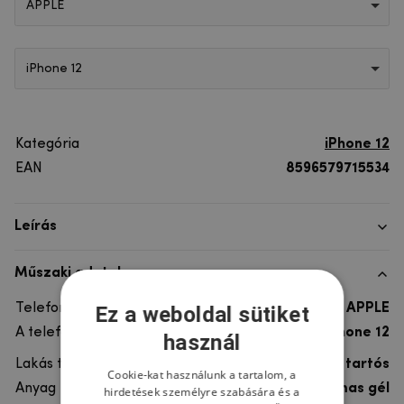
APPLE
iPhone 12
Kategória
iPhone 12
EAN
8596579715534
Leírás
Műszaki adatok
Telefon márka
APPLE
Ez a weboldal sütiket
A telefonmodellhez
iPhone 12
használ
Lakás típusa
Gél, Ultra tartós
Cookie-kat használunk a tartalom, a
Anyag
rugalmas gél
hirdetések személyre szabására és a