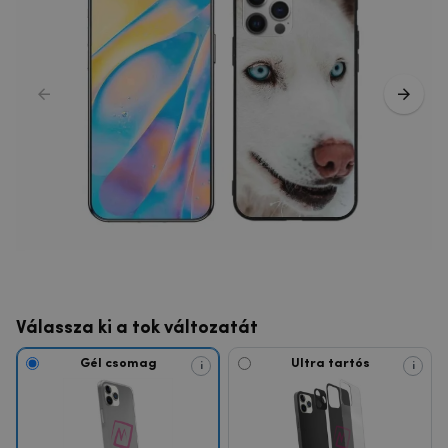
Válassza ki a tok változatát
Gél csomag
Ultra tartós
i
i